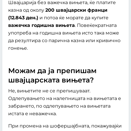
Швајцарија без важечка вињета, ќе платите
казна од околу
200 швајцарски франци
(12.843 ден.)
и потоа ќе морате да купите
важечка годишна вињета
. Повеќекратната
употреба на годишна вињета исто така може
да резултира со парична казна или кривично
гонење.
Можам да ја препишам
швајцарската вињета?
Не, вињетите не се препишуваат.
Одлепувањето на налепницата на вињетата е
забрането, по одлепувањето на вињетата
истата е неважечка.
При промена на шофершајбната, покажувајќи