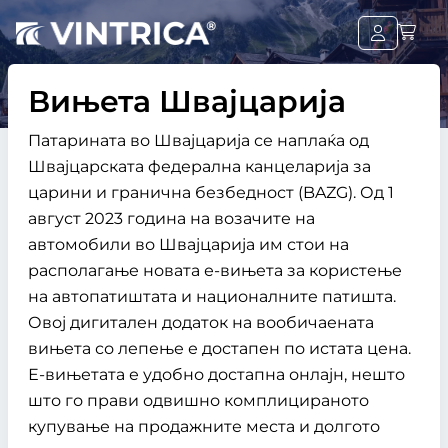
Вињета Швајцарија
Патарината во Швајцарија се наплаќа од
Швајцарската федерална канцеларија за
царини и гранична безбедност (BAZG). Од 1
август 2023 година на возачите на
автомобили во Швајцарија им стои на
располагање новата е-вињета за користење
на автопатиштата и националните патишта.
Овој дигитален додаток на вообичаената
вињета со лепење е достапен по истата цена.
Е-вињетата е удобно достапна онлајн, нешто
што го прави одвишно комплицираното
купување на продажните места и долгото