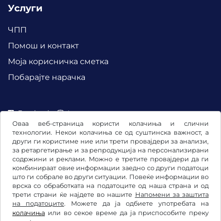
Услуги
ЧПП
Помош и контакт
Mоја корисничка сметка
Побарајте нарачка
Facebook
Instagram
Оваа веб-страница користи колачиња и слични
технологии. Некои колачиња се од суштинска важност, а
други ги користиме ние или трети провајдери за анализи,
за ретаргетирање и за репродукција на персонализирани
содржини и реклами. Можно е третите провајдери да ги
комбинираат овие информации заедно со други податоци
што ги собрале во други ситуации. Повеќе информации во
врска со обработката на податоците од наша страна и од
трети страни ќе најдете во нашите
Напомени за заштита
на податоците
. Можете да ја одбиете употребата на
колачиња
или во секое време да ја приспособите преку
Општи услови и правила / Право на откажување