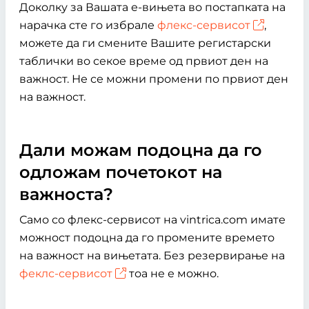
Доколку за Вашата е-вињета во постапката на
нарачка сте го избрале
флекс-сервисот
,
можете да ги смените Вашите регистарски
таблички во секое време од првиот ден на
важност. Не се можни промени по првиот ден
на важност.
Дали можам подоцна да го
одложам почетокот на
важноста?
Само со флекс-сервисот на vintrica.com имате
можност подоцна да го промените времето
на важност на вињетата. Без резервирање на
феклс-сервисот
тоа не е можно.