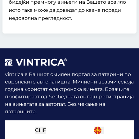
бидејќи премногу вињети на Вашето возило
исто така може да доведат до казна поради
недоволна прегледност.
vintrica е Вашиот омилен портал за патарини по
европските автопатишта. Милиони возачи секоја
година користат електронска вињета.
Возачите
профитираат од безбедната онлајн-регистрација
на вињетата за автопат. Без чекање на
патарините.
CHF