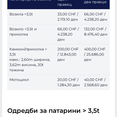
два правци
правец
Возила <3,5t
33,00 CHF /
66,00 CHF /
2.119,10 ден
4.238,20 ден
Возило <3,5t и
66,00 CHF /
132,00 CHF /
приколка
4.238,20
8.476,40 ден
ден
Камион/приколка >
200,00 CHF
400,00 CHF
3,5t
/ 12.843,00
/ 25.686,00
макс.: 2,60m ширина,
ден
ден
3,62m висина, 20t
тежина
Мотоцикл
20,00 CHF /
40,00 CHF /
1.284,30 ден
2.568,60 ден
Одредби за патарини > 3,5t