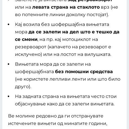
или на
левата страна на стаклото
врз (не
во потемните линии доколку постојат).
Кај возила без шофершајбна вињетата
мора
да се залепи на дел што е тешко да
се смени
, на пр. кај мотоциклот на
резервоарот (капачето на резевоарот е
исклучено) или на лостот на вилушката.
Вињетата мора да се залепи на
шофершајбната
без помошни средства
(не користете лепливи ленти или што било
друго).
На задната страна на вињетата често стои
објаснување како да се залепи вињетата.
Ве молиме редовно да ги отстранувате
истечените вињети од минатите години,