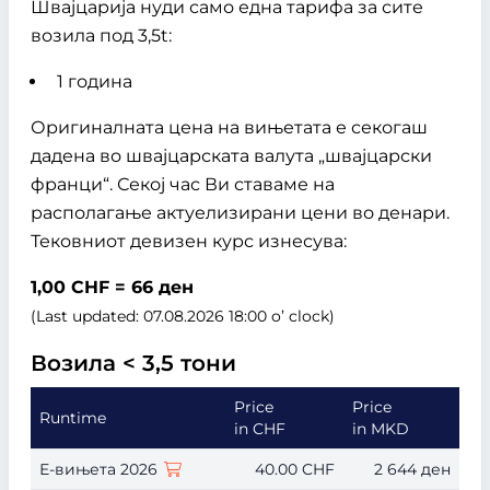
Швајцарија нуди само една тарифа за сите
возила под 3,5t:
1 година
Оригиналната цена на вињетата е секогаш
дадена во швајцарската валута „швајцарски
франци“. Секој час Ви ставаме на
располагање актуелизирани цени во денари.
Тековниот девизен курс изнесува:
1,00 CHF = 66 ден
(Last updated: 07.08.2026 18:00 o’ clock)
Возила < 3,5 тони
Price
Price
Runtime
in CHF
in MKD
Е-вињета 2026
40.00 CHF
2 644 ден