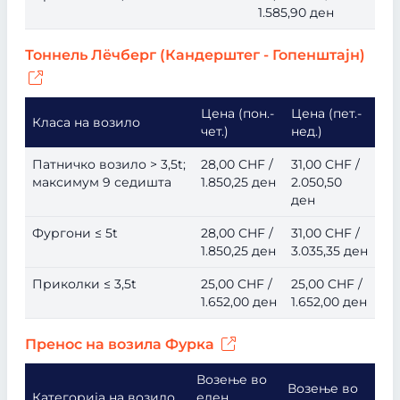
1.585,90 ден
Тоннель Лёчберг (Кандерштег - Гопенштајн)
Цена (пон.-
Цена (пет.-
Класа на возило
чет.)
нед.)
Патничко возило > 3,5t;
28,00 CHF /
31,00 CHF /
максимум 9 седишта
1.850,25 ден
2.050,50
ден
Фургони ≤ 5t
28,00 CHF /
31,00 CHF /
1.850,25 ден
3.035,35 ден
Приколки ≤ 3,5t
25,00 CHF /
25,00 CHF /
1.652,00 ден
1.652,00 ден
Пренос на возила Фурка
Возење во
Возење во
Категорија на возило
еден