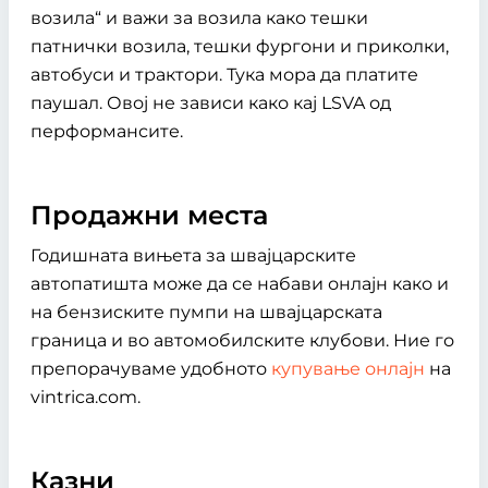
возила“ и важи за возила како тешки
патнички возила, тешки фургони и приколки,
автобуси и трактори. Тука мора да платите
паушал. Овој не зависи како кај LSVA од
перформансите.
Продажни места
Годишната вињета за швајцарските
автопатишта може да се набави онлајн како и
на бензиските пумпи на швајцарската
граница и во автомобилските клубови. Ние го
препорачуваме удобното
купување онлајн
на
vintrica.com.
Казни