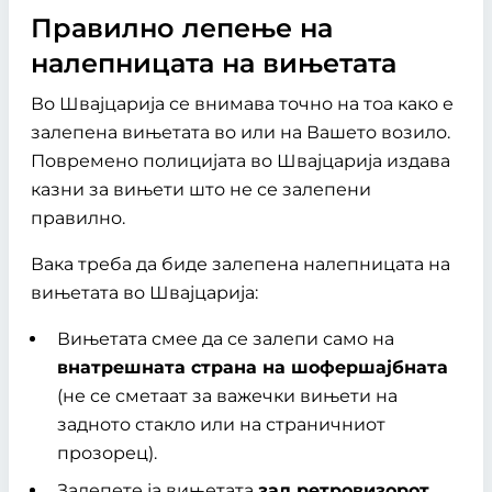
Правилно лепење на
налепницата на вињетата
Во Швајцарија се внимава точно на тоа како е
залепена вињетата во или на Вашето возило.
Повремено полицијата во Швајцарија издава
казни за вињети што не се залепени
правилно.
Вака треба да биде залепена налепницата на
вињетата во Швајцарија:
Вињетата смее да се залепи само на
внатрешната страна на шофершајбната
(не се сметаат за важечки вињети на
задното стакло или на страничниот
прозорец).
Залепете ја вињетата
зад ретровизорот