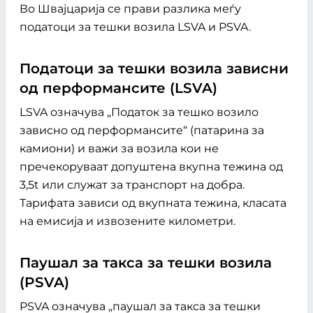
Во Швајцарија се прави разлика меѓу
податоци за тешки возила LSVA и PSVA.
Податоци за тешки возила зависни
од перформансите (LSVA)
LSVA означува „Податок за тешко возило
зависно од перформансите“ (патарина за
камиони) и важи за возила кои не
пречекоруваат допуштена вкупна тежина од
3,5t или служат за транспорт на добра.
Тарифата зависи од вкупната тежина, класата
на емисија и извозените километри.
Паушал за такса за тешки возила
(PSVA)
PSVA означува „паушал за такса за тешки