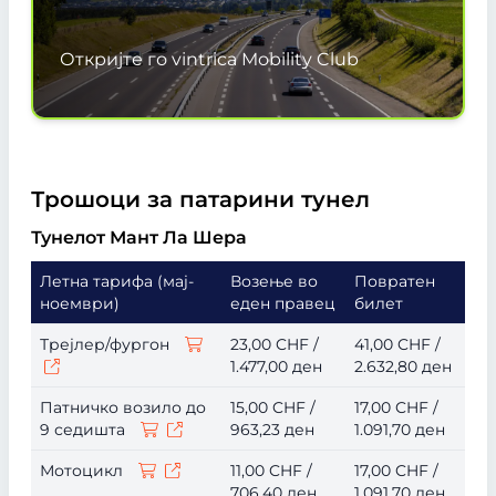
Откријте го vintrica Mobility Club
Трошоци за патарини тунел
Тунелот Мант Ла Шера
Летна тарифа (мај-
Возење во
Повратен
ноември)
еден правец
билет
Трејлер/фургон
23,00 CHF /
41,00 CHF /
1.477,00 ден
2.632,80 ден
Патничко возило до
15,00 CHF /
17,00 CHF /
9 седишта
963,23 ден
1.091,70 ден
Мотоцикл
11,00 CHF /
17,00 CHF /
706,40 ден
1.091,70 ден