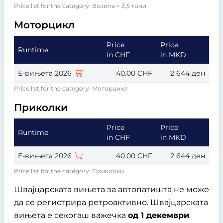
Price list for the category: Возила < 3,5 тони
Moторцикл
Price
Price
Runtime
in CHF
in MKD
Е-вињета 2026
40.00 CHF
2 644 ден
Price list for the category: Moторцикл
Приколки
Price
Price
Runtime
in CHF
in MKD
Е-вињета 2026
40.00 CHF
2 644 ден
Price list for the category: Приколки
Швајцарската вињета за автопатишта не може
да се регистрира ретроактивно. Швајцарската
вињета е секогаш важечка
од 1 декември