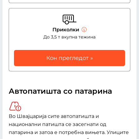
Приколки
До 3,5 т вкупна тежина
Кон прегледот »
Автопатишта со патарина
Во Швајцарија сите автопатишта и
национални патишта се засегнати од
патарина и затоа е потребна вињета. Улиците