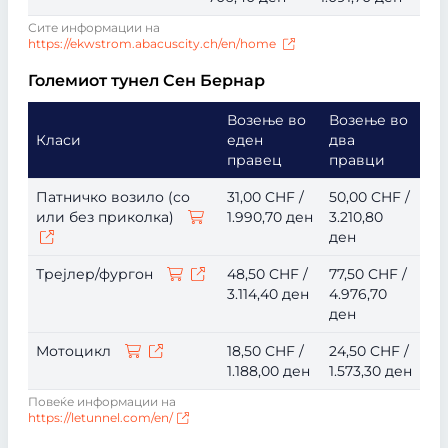
Сите информации на
https://ekwstrom.abacuscity.ch/en/home
Големиот тунел Сен Бернар
Возење во
Возење во
Класи
еден
два
правец
правци
Патничко возило (со
31,00 CHF /
50,00 CHF /
или без приколка)
1.990,70 ден
3.210,80
ден
Трејлер/фургон
48,50 CHF /
77,50 CHF /
3.114,40 ден
4.976,70
ден
Мотоцикл
18,50 CHF /
24,50 CHF /
1.188,00 ден
1.573,30 ден
Повеќе информации на
https://letunnel.com/en/