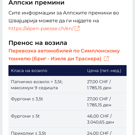
Алпски премини
Сите информации за Алпските премини во
Швајцарија можете да ги најдете на
https://alpen-paesse.ch/en/
Пренос на возила
Перевозка автомобилей по Симплонскому
тоннелю (Бриг - Изеле ди Траскера)
Класа на возило
Цена (пет.-нед.)
Патничко возило > 3,5t;
27,00 CHF /
максимум 9 седишта
1.785,15 ден
Фургони ≤ 3,5t
27,00 CHF /
1.785,15 ден
Фургони ≤ 5t
46,00 CHF /
3.040,65 ден
Приколки ≤ 3,5t
24,00 CHF /