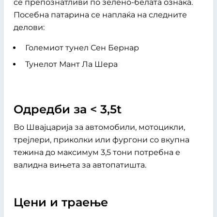
се препознатливи по зелено-белата ознака.
Посебна патарина се наплаќа на следните
делови:
Големиот тунел Сен Бернар
Тунелот Мант Ла Шера
Одредби за < 3,5t
Во Швајцарија за автомобили, мотоцикли,
трејлери, приколки или фургони со вкупна
тежина до максимум 3,5 тони потребна е
валидна вињета за автопатишта.
Цени и траење