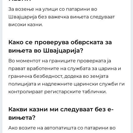
За возење на улици со патарини во
Швајцарија без важечка вињета следуваат
високи казни.
Како се проверува обврската за
вињета во Швајцарија?
Во моментот на границите проверката ја
прават вработените на службата за царина и
гранична безбедност, додека во земјата
полицијата и надлежните царински служби ги
контролираат регистарските таблички.
Какви казни ми следуваат без е-
вињета?
Ако возите на автопатишта со патарини во