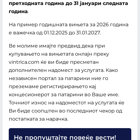
претходната година до 31 јануари следната
година
.
На пример годишната вињета за 2026 година
е важечка од 01.12.2025 до 31.01.2027.
Ве молиме имајте предвид дека при
купувањето на вињетата онлајн преку
vintrica.com ќе ви биде пресметан
дополнителен надомест за услугата. Како
независен портал за патарини ние го
преземаме регистирирањето кај
концесионерот за патарини во Ваше име.
Точниот износ на надоместот на услугата ќе
Ви биде соопштен во последниот чекор од
постапката за нарачка.
Не пропуштајте повеќе вести!