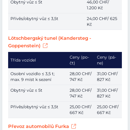
Obytný vůz ≤ 5t
46,00 CHF/
1.200 Kč
Přívěs/obytný vůz ≤ 3,5t
24,00 CHF/ 625
Kč
Lötschbergský tunel (Kandersteg -
Goppenstein)
Ceny (po-
Ceny (pá-
Třída vozidel
čt)
ne)
Osobní vozidlo ≤ 3,5 t;
28,00 CHF/
31,00 CHF/
max. 9 míst k sezení
747 Kč
827 Kč
Obytný vůz ≤ 5t
28,00 CHF/
31,00 CHF/
747 Kč
827 Kč
Přívěs/obytný vůz ≤ 3,5t
25,00 CHF/
25,00 CHF/
667 Kč
667 Kč
Převoz automobilů Furka