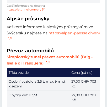
Další informace najdete na
https://letunnel.com/en/
Alpské průsmyky
Veškeré informace k alpským průsmykům ve
Švýcarsku najdete na
https://alpen-paesse.ch/en/
Převoz automobilů
Simplonský tunel převoz automobilů (Brig -
Iselle di Trasquera)
Třída vozidel
Cena (pá-ne)
Osobní vozidlo ≤ 3,5 t; max. 9 míst
27,00 CHF/ 703
k sezení
Kč
Obytný vůz ≤ 3,5t
27,00 CHF/ 703
Kč