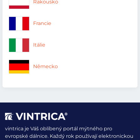
Rakousko
Francie
Itálie
Německo
vintrica je Váš oblíbený portál mýtného pro
evropské dálnice. Každý rok používají elektronickou