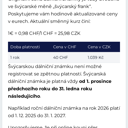
ve švýcarské měně „švýcarský frank“.
Poskytujeme vám hodinově aktualizované ceny
v eurech. Aktuální směnný kurz činí:
1€ = 0,98 CHF/1 CHF = 25,98 CZK
Doba platnosti
Cena v CHF
Cena v CZK
1 rok
40 CHF
1.039 Kč
Švýcarskou dálniční známku není možné
registrovat se zpětnou platností. Švýcarská
dálniční známka je platná vždy
od 1. prosince
předchozího roku do 31. ledna roku
následujícího
.
Například roční dálniční známka na rok 2026 platí
od 1. 12. 2025 do 31. 1. 2027.
Upozorňujeme, že při online koupi přes