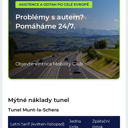
ASISTENCE A ODTAH PO CELÉ EVROPĚ
Problémy s autem?
Pomáháme
24/7.
Objevte vintrica Mobility Club
Mýtné náklady tunel
Tunel Munt-la-Schera
Jedna
Zpáteční
Letní tarif (květen-listopad)
jízda
lístek