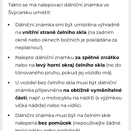
Takto se má nalepovací dálniční známka ve
Švýcarsku umístit:
Dálniční známka smí být umístěna výhradně
na
vnitřní straně čelního skla
(na zadním
okně nebo oknech bočních je pokládána za
neplatnou!).
Nalepte dálniční známku
za zpětné zrcátko
nebo na
levý horní okraj čelního skla
(ne do
tónovaného pruhu, pokud jej vozidlo má).
U vozidel bez čelního skla musí být dálniční
známka připevněna
na obtížně vyměnitelné
části
, např. u motocyklu na nádrži (s výjimkou
víčka nádrže) nebo na vidlici.
Dálniční známka musí být na čelním skle
nalepená
bez pomůcek
(nepoužívejte žádné
lepicí pásky nebo podobně).