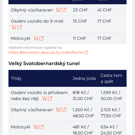
Obytný vůz/karavan
23 CHF
41 CHF
Osobní vozidlo do 9 míst
15 CHF
17 CHF
Motocykl
11 CHF
17 CHF
Veškeré informace najdete na
https://ekwstrom.abacuscity.ch/en/home
Velký Svatobernardský tunel
Cesta tam
Třídy
Jedna jízda
a zpět
Osobní vozidlo (s přívěsem
818 Kč /
1.299 Kč /
nebo bez něj)
31,00 CHF
50,00 CHF
Obytný vůz/karavan
1.260 Kč /
2.103 Kč /
48,50 CHF
77,50 CHF
Motocykl
481 Kč /
634 Kč /
18,50 CHF
24,50 CHF