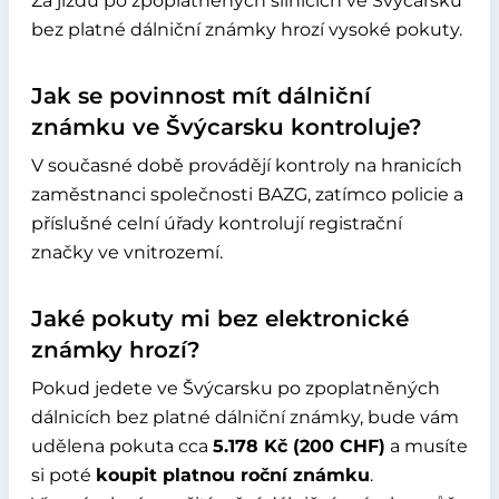
Za jízdu po zpoplatněných silnicích ve Švýcarsku
bez platné dálniční známky hrozí vysoké pokuty.
Jak se povinnost mít dálniční
známku ve Švýcarsku kontroluje?
V současné době provádějí kontroly na hranicích
zaměstnanci společnosti BAZG, zatímco policie a
příslušné celní úřady kontrolují registrační
značky ve vnitrozemí.
Jaké pokuty mi bez elektronické
známky hrozí?
Pokud jedete ve Švýcarsku po zpoplatněných
dálnicích bez platné dálniční známky, bude vám
udělena pokuta cca
5.178
Kč
(200 CHF)
a musíte
si poté
koupit platnou roční známku
.