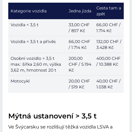
Cesta tam a
Kategorie vozidla
Jedna jízda
zpět
Vozidla < 3,5 t
33,00 CHF
66,00 CHF /
/ 857 Kč
1.714 Kč
Vozidla < 3,5 t a přívěs
66,00 CHF
132,00 CHF /
/ 1.714 Kč
3.428 Kč
Osobní vozidlo > 3,5 t
200,00
400,00 CHF
max.: šířka 2,60 m, výška
CHF / 5.194
/ 10.388 Kč
3,62 m, hmotnost 20 t
Kč
Motocykl
20,00 CHF
40,00 CHF /
/ 519 Kč
1.038 Kč
Mýtná ustanovení > 3,5 t
Ve Švýcarsku se rozlišují těžká vozidla LSVA a