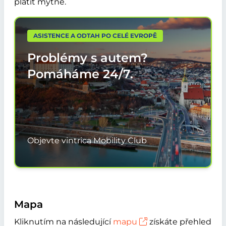
platit mýtné.
ASISTENCE A ODTAH PO CELÉ EVROPĚ
Problémy s autem?
Pomáháme
24/7.
Objevte vintrica Mobility Club
Mapa
Kliknutím na následující
mapu
získáte přehled