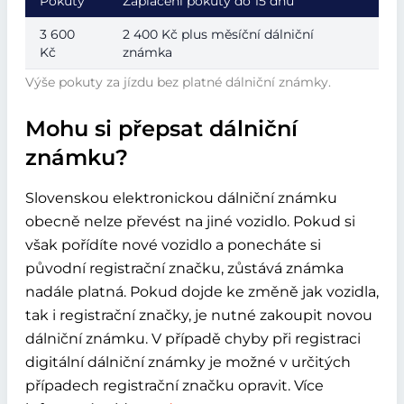
Pokuty
Zaplacení pokuty do 15 dnů
3 600
2 400 Kč plus měsíční dálniční
Kč
známka
Výše pokuty za jízdu bez platné dálniční známky.
Mohu si přepsat dálniční
známku?
Slovenskou elektronickou dálniční známku
obecně nelze převést na jiné vozidlo. Pokud si
však pořídíte nové vozidlo a ponecháte si
původní registrační značku, zůstává známka
nadále platná. Pokud dojde ke změně jak vozidla,
tak i registrační značky, je nutné zakoupit novou
dálniční známku. V případě chyby při registraci
digitální dálniční známky je možné v určitých
případech registrační značku opravit. Více