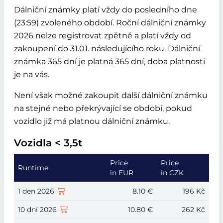
Dálniční známky platí vždy do posledního dne
(23:59) zvoleného období. Roční dálniční známky
2026 nelze registrovat zpětně a platí vždy od
zakoupení do 31.01. následujícího roku. Dálniční
známka 365 dní je platná 365 dní, doba platnosti
je na vás.
Není však možné zakoupit další dálniční známku
na stejné nebo překrývající se období, pokud
vozidlo již má platnou dálniční známku.
Vozidla < 3,5t
Price
Price
Runtime
in EUR
in CZK
1 den 2026
8.10 €
196 Kč
10 dní 2026
10.80 €
262 Kč