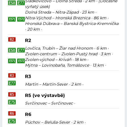
Sládkovičovo – Dolná Streda · 2 km · (Dočasně
vyňatý úsek)
Dolná Streda – Nitra-Západ · 23 km ·
Nitra-Východ – Hronská Breznica · 86 km ·
Hronská Dúbrava – Banská Bystrica-Kremnička
· 20 km ·
R2
Lovčica, Trubín – Žiar nad Hronom · 6 km ·
Zvolen-centrum – Zvolen-Pustý hrad · 3 km ·
Zvolen-východ – Kriváň · 18 km ·
Mýtna – Lovinobaňa, Tomášovce · 13 km ·
R3
Martin – Martin-Sever · 2 km ·
R5 (ve výstavbě)
Svrčinovec – Svrčinovec ·
R6
Púchov – Beluša-Sever · 2 km ·