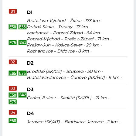
D1
Bratislava-Východ – Žilina · 173 km ·
Dubná Skala – Turany · 17 km ·
Ivachnová – Poprad-Západ · 64 km ·
Poprad-Východ – Prešov-Západ · 71 km ·
Prešov-Juh – Košice-Sever · 20 km ·
Rozhanovce – Bidovce · 8 km ·
D2
Brodské (SK/CZ) – Stupava · 50 km ·
Bratislava-Jarovce – Čunovo (SK/HU) · 9 km ·
D3
Čadca, Bukov – Skalité (SK/PL) · 21 km ·
D4
Jarovce (SK/AT) – Bratislava-Jarovce · 2 km ·