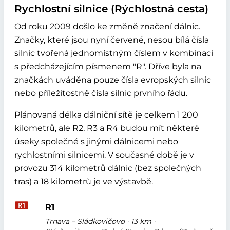
Rychlostní silnice (Rýchlostná cesta)
Od roku 2009 došlo ke změně značení dálnic.
Značky, které jsou nyní červené, nesou bílá čísla
silnic tvořená jednomístným číslem v kombinaci
s předcházejícím písmenem "R". Dříve byla na
značkách uváděna pouze čísla evropských silnic
nebo příležitostně čísla silnic prvního řádu.
Plánovaná délka dálniční sítě je celkem 1 200
kilometrů, ale R2, R3 a R4 budou mít některé
úseky společné s jinými dálnicemi nebo
rychlostními silnicemi. V současné době je v
provozu 314 kilometrů dálnic (bez společných
tras) a 18 kilometrů je ve výstavbě.
R1
Trnava – Sládkovičovo · 13 km ·