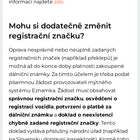
informací najdete
zde
.
Mohu si dodatečně změnit
registrační značku?
Oprava nesprávně nebo neúplně zadaných
registračních značek (například překlepů) je
možná až do konce doby platnosti zakoupené
dálniční známky. Za tímto účelem je třeba podat
písemnou žádost provozovateli mýtného
systému Eznamka. Žádost musí obsahovat
správnou registrační značku
,
osvědčení o
registraci vozidla
,
potvrzení o platbě za
dálniční známku
a
doklad o neexistenci
chybně zadané registrační značky
. Tento
doklad vydává příslušný národní úřad (například
na Slovensku dopravní inspektorát). Kromě toho