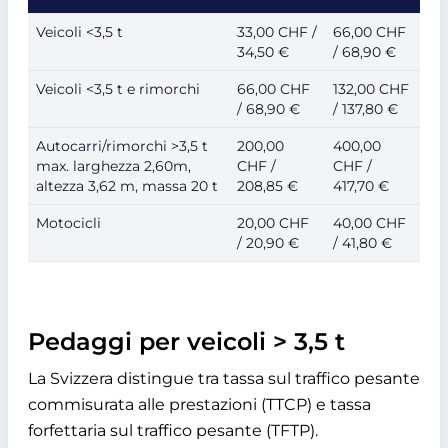
Veicoli <3,5 t
33,00 CHF /
66,00 CHF
34,50 €
/ 68,90 €
Veicoli <3,5 t e rimorchi
66,00 CHF
132,00 CHF
/ 68,90 €
/ 137,80 €
Autocarri/rimorchi >3,5 t
200,00
400,00
max. larghezza 2,60m,
CHF /
CHF /
altezza 3,62 m, massa 20 t
208,85 €
417,70 €
Motocicli
20,00 CHF
40,00 CHF
/ 20,90 €
/ 41,80 €
Pedaggi per veicoli > 3,5 t
La Svizzera distingue tra tassa sul traffico pesante
commisurata alle prestazioni (TTCP) e tassa
forfettaria sul traffico pesante (TFTP).