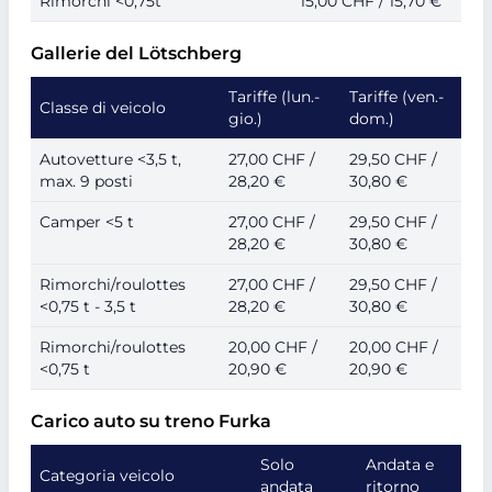
Rimorchi <0,75t
15,00 CHF / 15,70 €
Gallerie del Lötschberg
Tariffe (lun.-
Tariffe (ven.-
Classe di veicolo
gio.)
dom.)
Autovetture <3,5 t,
27,00 CHF /
29,50 CHF /
max. 9 posti
28,20 €
30,80 €
Camper <5 t
27,00 CHF /
29,50 CHF /
28,20 €
30,80 €
Rimorchi/roulottes
27,00 CHF /
29,50 CHF /
<0,75 t - 3,5 t
28,20 €
30,80 €
Rimorchi/roulottes
20,00 CHF /
20,00 CHF /
<0,75 t
20,90 €
20,90 €
Carico auto su treno Furka
Solo
Andata e
Categoria veicolo
andata
ritorno