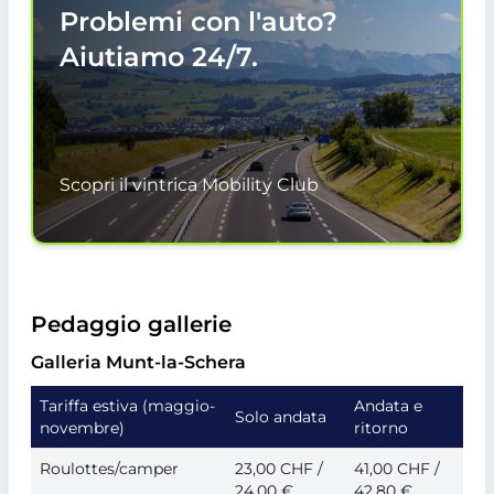
Problemi con l'auto?
Aiutiamo
24/7.
Scopri il vintrica Mobility Club
Pedaggio gallerie
Galleria Munt-la-Schera
Tariffa estiva (maggio-
Andata e
Solo andata
novembre)
ritorno
Roulottes/camper
23,00 CHF /
41,00 CHF /
24,00 €
42,80 €