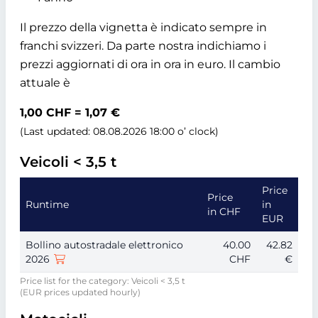
Il prezzo della vignetta è indicato sempre in
franchi svizzeri. Da parte nostra indichiamo i
prezzi aggiornati di ora in ora in euro. Il cambio
attuale è
1,00 CHF = 1,07 €
(Last updated: 08.08.2026 18:00 o’ clock)
Veicoli < 3,5 t
Price
Price
Runtime
in
in CHF
EUR
Bollino autostradale elettronico
40.00
42.82
2026
CHF
€
Price list for the category: Veicoli < 3,5 t
(EUR prices updated hourly)