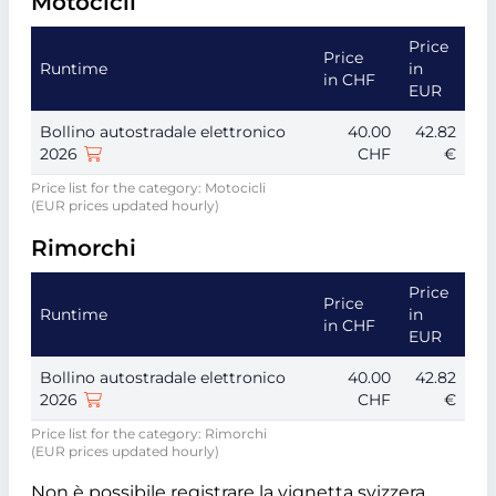
Motocicli
Price
Price
Runtime
in
in CHF
EUR
Bollino autostradale elettronico
40.00
42.82
2026
CHF
€
Price list for the category: Motocicli
(EUR prices updated hourly)
Rimorchi
Price
Price
Runtime
in
in CHF
EUR
Bollino autostradale elettronico
40.00
42.82
2026
CHF
€
Price list for the category: Rimorchi
(EUR prices updated hourly)
Non è possibile registrare la vignetta svizzera