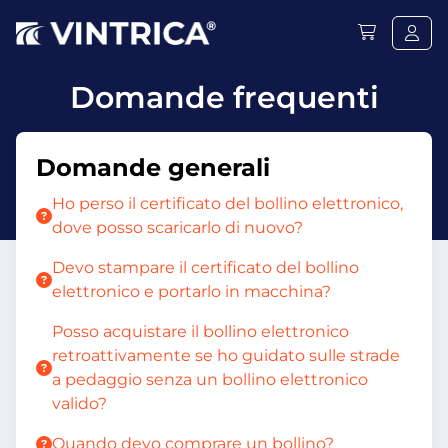
Domande frequenti
Domande generali
Ho perso il certificato del bollino elettronico,
dove posso scaricarlo di nuovo?
Devo stampare il certificato del bollino
elettronico e portarlo in macchina?
Posso acquistare il bollino elettronico
retroattivamente se ho guidato sulle strade
a pedaggio senza un bollino elettronico
valido?
Quando devo comprare un bollino?