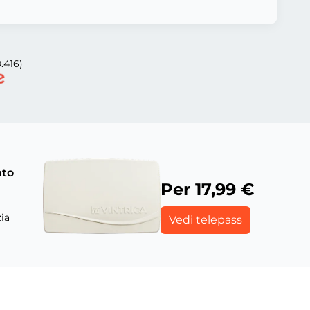
.416)
nto
Per 17,99 €
ia
Vedi telepass