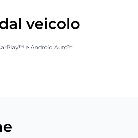
dal veicolo
e CarPlay™ e Android Auto™.
he