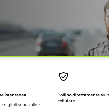
ne istantanea
Bollino direttamente sul 
cellulare
e digitali sono valide