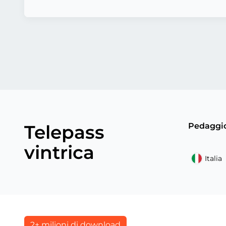
Telepass
Pedaggio?
vintrica
Italia
2+ milioni di download