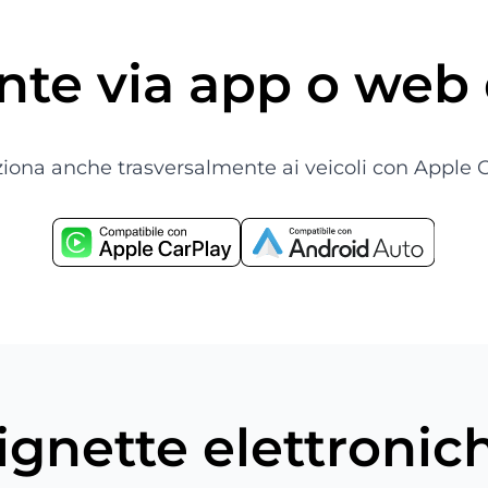
te via app o web 
nziona anche trasversalmente ai veicoli con Appl
ignette elettronic