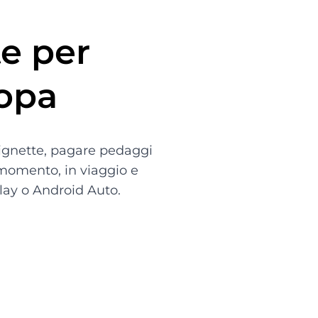
te per
ropa
 vignette, pagare pedaggi
 momento, in viaggio e
lay o Android Auto.