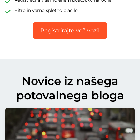
Registracija v samo enem postopku naročila.
Hitro in varno spletno plačilo.
Registrirajte več vozil
Novice iz našega
potovalnega bloga