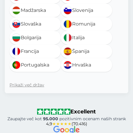
Madžarska
Slovenija
Slovaška
Romunija
Bolgarija
Italija
Francija
Španija
Portugalska
Hrvaška
Prikaži več držav
Excellent
Zaupajte več kot
95.000
pozitivnim ocenam naših strank
4,9
★★★★★
(70.416)