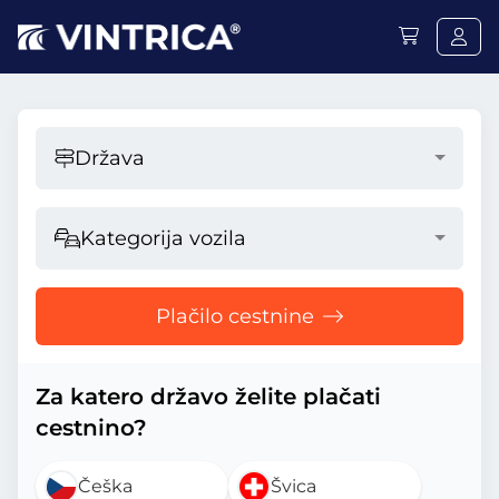
Država
Kategorija vozila
Plačilo cestnine
Za katero državo želite plačati
cestnino?
Češka
Švica