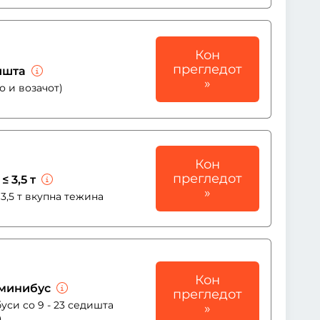
Кон
прегледот
дишта
»
о и возачот)
Кон
прегледот
≤ 3,5 т
»
3,5 т вкупна тежина
Кон
/ минибус
прегледот
уси со 9 - 23 седишта
»
)