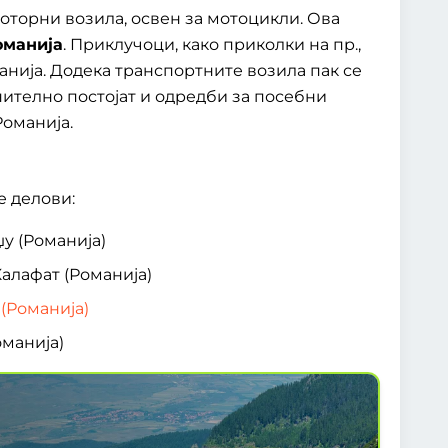
оторни возила, освен за мотоцикли. Ова
оманија
. Приклучоци, како приколки на пр.,
анија. Додека транспортните возила пак се
нително постојат и одредби за посебни
Романија.
е делови:
џу (Романија)
Калафат (Романија)
 (Романија)
оманија)