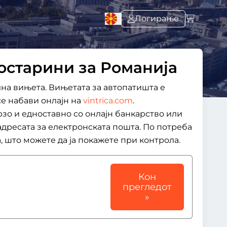
Логирање
мостарини за Романија
лна вињета. Вињетата за автопатишта е
се набави онлајн на
vintrica.com
.
рзо и едноставно со онлајн банкарство или
адресата за електронската пошта. По потреба
 што можете да ја покажете при контрола.
Кон
прегледот
»