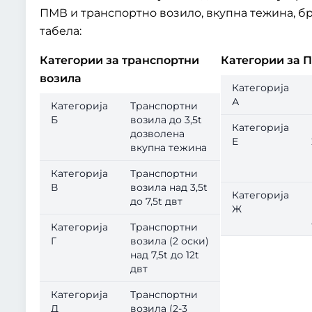
ПМВ и транспортно возило, вкупна тежина, бро
табела:
Категории за транспортни
Категории за 
возила
Категорија
А
Категорија
Транспортни
Б
возила до 3,5t
Категорија
дозволена
Е
вкупна тежина
Категорија
Транспортни
В
возила над 3,5t
Категорија
до 7,5t двт
Ж
Категорија
Транспортни
Г
возила (2 оски)
над 7,5t до 12t
двт
Категорија
Транспортни
Д
возила (2-3