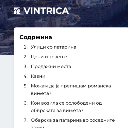
Содржина
Улици со патарина
Цени и траење
Продажни места
Казни
Можам да ја препишам романска
вињета?
Кои возила се ослободени од
обврската за вињета?
Обврска за патарина во соседните
земји