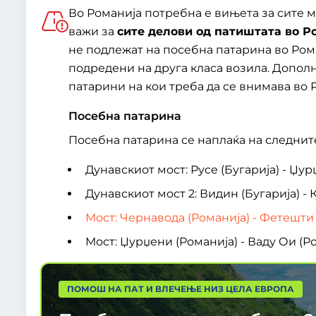
Во Романија потребна е вињета за сите м
важи за
сите делови од патиштата во Р
не подлежат на посебна патарина во Ром
подредени на друга класа возила. Допол
патарини на кои треба да се внимава во 
Посебна патарина
Посебна патарина се наплаќа на следнит
Дунавскиот мост: Русе (Бугарија) - Џур
Дунавскиот мост 2: Видин (Бугарија) - 
Мост: Чернавода (Романија) - Фетешти
Мост: Џурџени (Романија) - Ваду Ои (Р
ПОМОШ НА ПАТ И ВЛЕЧЕЊЕ НИЗ ЦЕЛА ЕВРОПА