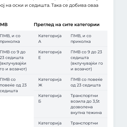
ј на оски и седишта. Така се добива оваа
ПМВ
Преглед на сите категории
ПМВ, и со
Категорија
ПМВ, и со
приколка
А
приколка
ПМВ со 9 до
Категорија
ПМВ со 9 до 23
23 седишта
Е
седишта
(вклучувајќи
(вклучувајќи го
го и возачот)
и возачот)
ПМВ со
Категорија
ПМВ со повеќе
повеќе од 23
Ж
од 23 седишта
седишта
Категорија
Транспортни
Б
возила до 3,5t
дозволена
вкупна тежина
Категорија
Транспортни