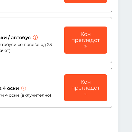
Кон
ски / автобус
прегледот
втобуси со повеќе од 23
»
ачот).
Кон
прегледот
 ≥ 4 оски
»
м 4 оски (вклучително)