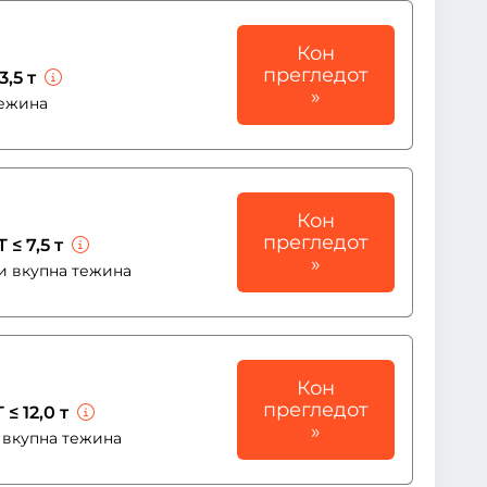
Кон
прегледот
3,5 т
»
тежина
Кон
прегледот
 ≤ 7,5 т
»
ни вкупна тежина
Кон
прегледот
 ≤ 12,0 т
»
и вкупна тежина