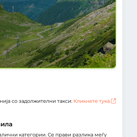
анија со задолжителни такси:
Кликнете тука
зила
злични категории. Се прави разлика меѓу