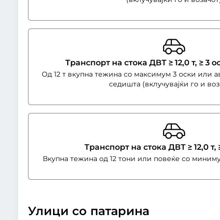
Транспорт на стока ДВТ ≥ 12,0 т, ≥ 3 о
Од 12 т вкупна тежина со максимум 3 оски или а
седишта (вклучувајќи го и воз
Транспорт на стока ДВТ ≥ 12,0 т,
Вкупна тежина од 12 тони или повеќе со миниму
Улици со патарина