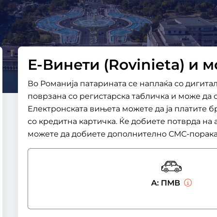
Е-Винети (Rovinieta) и 
Во Романија патарината се наплаќа со дигита
поврзана со регистарска табличка и може да 
Електронската вињета можете да ја платите б
со кредитна картичка. Ќе добиете потврда на 
можете да добиете дополнително СМС-порака,
A: ПМВ