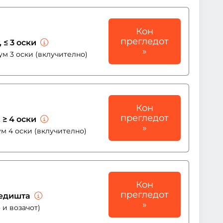
Кон
прегледот
, ≤ 3 оски
»
ум 3 оски (вклучително)
Кон
прегледот
, ≥ 4 оски
»
м 4 оски (вклучително)
Кон
прегледот
 седишта
»
 и возачот)