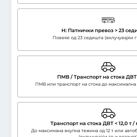
H: Патнички превоз > 23 се
Повеќе од 23 седишта (вклучувајќи г
ПМВ / Транспорт на стока ДВТ 
ПМВ или транспорт на стока до максимална 
Транспорт на стока ДВТ < 12,0 т 
До максимана вкупна тежина од 12 т или автоб
(вклучувајќи го и возачот