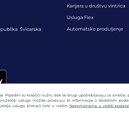
Karijera u društvu vintrica
Usluga Flex
Automatsko produljenje
publika
Švicarska
e. Pojedini su kolačići nužni, dok se drugi upotrebljavaju za analize, 
 pružatelji usluga možda povezuju te informacije s dodatnim podatc
žatelja usluga pronaći ćete u našim
Napomenama o zaštiti podata
ka
Postavke za kolačiće
Impresum