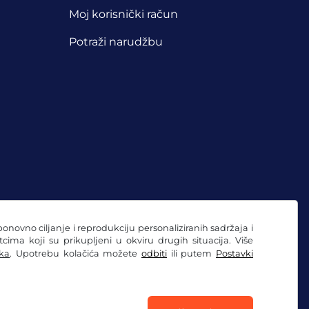
Moj korisnički račun
Potraži narudžbu
ponovno ciljanje i reprodukciju personaliziranih sadržaja i
ima koji su prikupljeni u okviru drugih situacija. Više
ka
. Upotrebu kolačića možete
odbiti
ili putem
Postavki