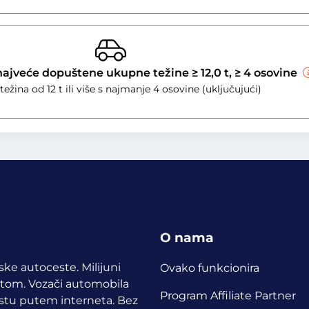
najveće dopuštene ukupne težine ≥ 12,0 t, ≥ 4 osovine
ežina od 12 t ili više s najmanje 4 osovine (uključujući)
O nama
pske autoceste. Milijuni
Ovako funkcionira
etom.
Vozači automobila
Program Affiliate Partner
cestu putem interneta. Bez