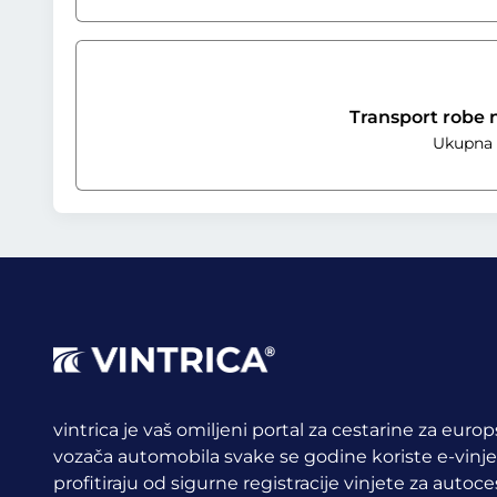
Transport robe 
Ukupna t
vintrica je vaš omiljeni portal za cestarine za euro
vozača automobila svake se godine koriste e-vinj
profitiraju od sigurne registracije vinjete za auto