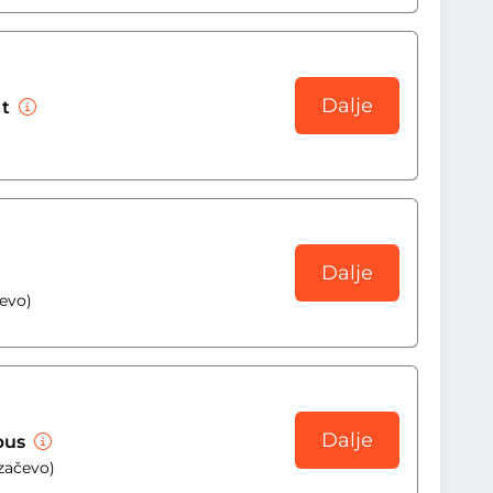
Dalje
 t
Dalje
čevo)
Dalje
obus
ozačevo)