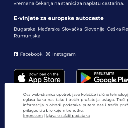
vremena čekanja na stanici za naplatu cestarina.
E-vinjete za europske autoceste
Bugarska
Mađarska
Slovačka
Slovenija
Češka Re
Rumunjska
Facebook
Instagram
Ova web-stranica upotrebljava kolačiće i slične tehnologij
oglasa kako nas tako i trećih pružatelja usluga. Treći
informacija o obradi podataka putem nas i trećih pru
prilagoditi u bilo kojem trenutku.
Impresum
|
Izjava o zaštiti podataka
OUP / Pravo na povlačenje
Izjava o zaštiti podata