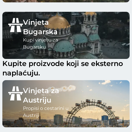
Vinjeta
Bugarska
Kupi vinjetu za
Bugarsku
Kupite proizvode koji se eksterno
naplaćuju.
Vinjeta za
Austriju
Propisi o cestarini u
Austriji