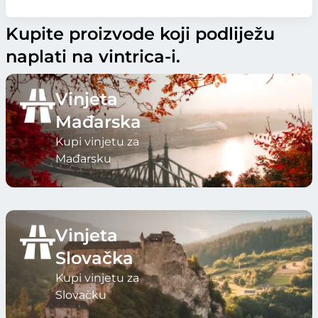
Kupite proizvode koji podliježu
naplati na vintrica-i.
Vinjeta
Mađarska
Kupi vinjetu za
Mađarsku
Vinjeta
Slovačka
Kupi vinjetu za
Slovačku