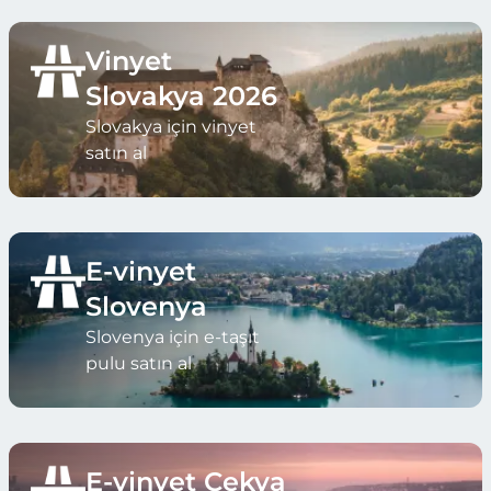
Vinyet
Slovakya 2026
Slovakya için vinyet
satın al
E-vinyet
Slovenya
Slovenya için e-taşıt
pulu satın al
E-vinyet Çekya