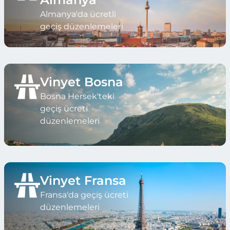
Almanya'da ücretli
geçiş düzenlemeleri
Vinyet Bosna
Bosna Hersek'teki
geçiş ücreti
düzenlemeleri
Vinyet Fransa
Fransa'da geçiş ücreti
düzenlemeleri