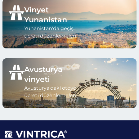
Vinyet
Yunanistan
Yunanistan'da geçiş
ücreti düzenlemeleri
Avusturya
vinyeti
Avusturya’daki otoyol
ücreti düzenlemeleri