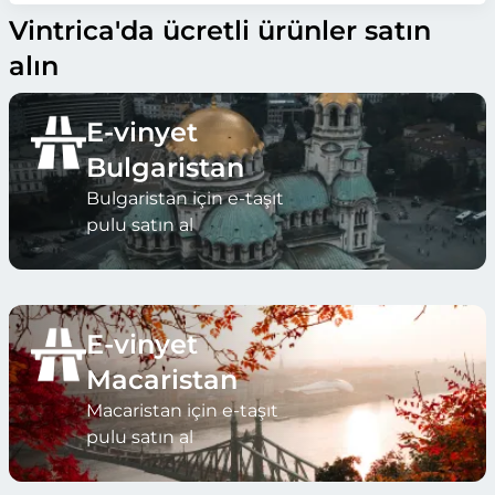
Vintrica'da ücretli ürünler satın
alın
E-vinyet
Bulgaristan
Bulgaristan için e-taşıt
pulu satın al
E-vinyet
Macaristan
Macaristan için e-taşıt
pulu satın al