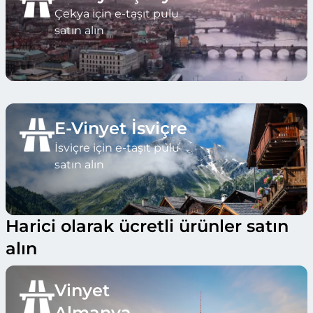
Çekya için e-taşıt pulu
satın alın
E-Vinyet İsviçre
İsviçre için e-taşıt pulu
satın alın
Harici olarak ücretli ürünler satın
alın
Vinyet
Almanya