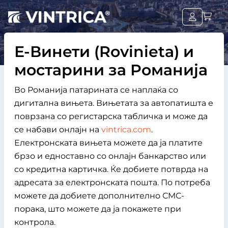
Е-Винети (Rovinieta) и
мостарини за Романија
Во Романија патарината се наплаќа со
дигитална вињета. Вињетата за автопатишта е
поврзана со регистарска табличка и може да
се набави онлајн на
vintrica.com
.
Електронската вињета можете да ја платите
брзо и едноставно со онлајн банкарство или
со кредитна картичка. Ќе добиете потврда на
адресата за електронската пошта. По потреба
можете да добиете дополнително СМС-
порака, што можете да ја покажете при
контрола.