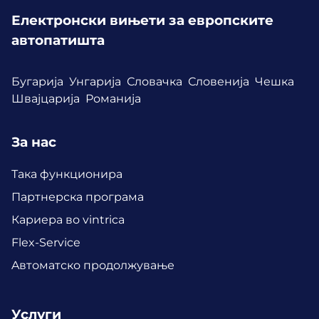
Електронски вињети за европските
автопатишта
Бугарија
Унгарија
Словачка
Словенија
Чешка
Швајцарија
Романија
За нас
Така функционира
Партнерска програма
Кариера во vintrica
Flex-Service
Aвтоматско продолжување
Услуги