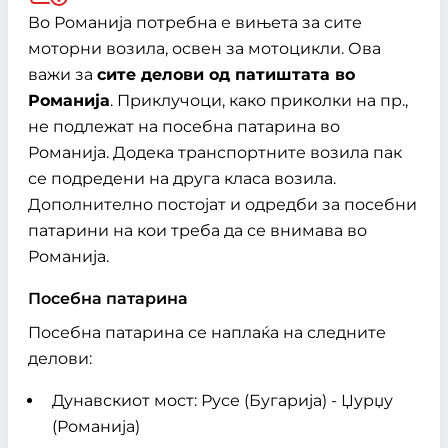
Во Романија потребна е вињета за сите
моторни возила, освен за мотоцикли. Ова
важи за
сите делови од патиштата во
Романија
. Приклучоци, како приколки на пр.,
не подлежат на посебна патарина во
Романија. Додека транспортните возила пак
се подредени на друга класа возила.
Дополнително постојат и одредби за посебни
патарини на кои треба да се внимава во
Романија.
Посебна патарина
Посебна патарина се наплаќа на следните
делови:
Дунавскиот мост: Русе (Бугарија) - Џурџу
(Романија)