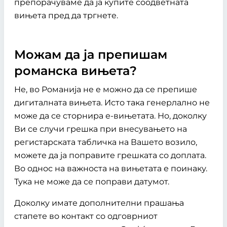
препорачуваме да ја купите соодветната
вињета пред да тргнете.
Можам да ја препишам
романска вињета?
Не, во Романија не е можно да се препише
дигиталната вињета. Исто така генерлално не
може да се сторнира е-вињетата. Но, доколку
Ви се случи грешка при внесувањето на
регистарската табличка на Вашето возило,
можете да ја поправите грешката со доплата.
Во однос на важноста на вињетата е поинаку.
Тука не може да се поправи датумот.
Доколку имате дополнителни прашања
стапете во контакт со одговрниот