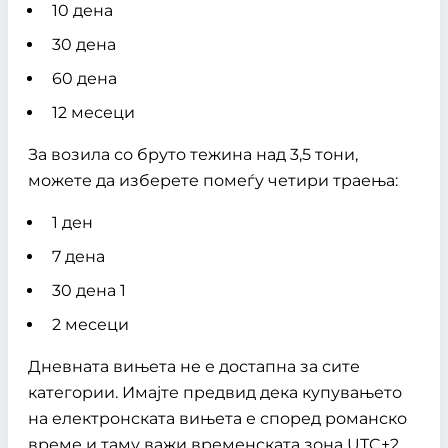
10 дена
30 дена
60 дена
12 месеци
За возила со бруто тежина над 3,5 тони,
можете да изберете помеѓу четири траења:
1 ден
7 дена
30 дена 1
2 месеци
Дневната вињета не е достапна за сите
категории. Имајте предвид дека купувањето
на електронската вињета е според романско
време и таму важи временската зона UTC+2.