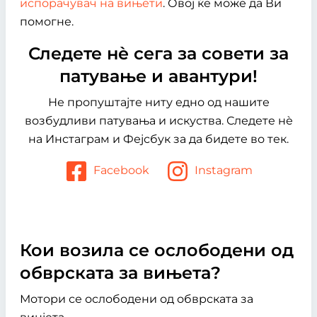
испорачувач на вињети
. Овој ќе може да Ви
помогне.
Следете нѐ сега за совети за
патување и авантури!
Не пропуштајте ниту едно од нашите
возбудливи патувања и искуства. Следете нѐ
на Инстаграм и Фејсбук за да бидете во тек.
Facebook
Instagram
Кои возила се ослободени од
обврската за вињета?
Мотори се ослободени од обврската за