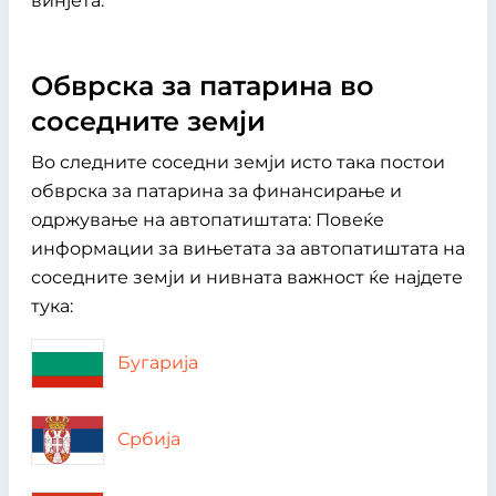
винјета.
Обврска за патарина во
соседните земји
Во следните соседни земји исто така постои
обврска за патарина за финансирање и
одржување на автопатиштата: Повеќе
информации за вињетата за автопатиштата на
соседните земји и нивната важност ќе најдете
тука:
Бугарија
Србија