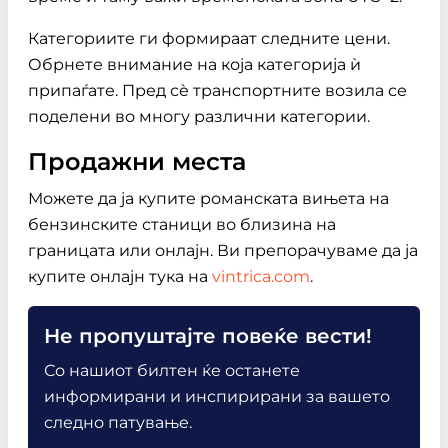
Категориите ги формираат следните цени.
Обрнете внимание на која категорија ѝ
припаѓате. Пред сѐ транспортните возила се
поделени во многу различни категории.
Продажни места
Можете
да
ја
купите
романската
вињета
на
бензинските
станици
во
близина
на
границата
или
онлајн
.
Ви
препорачуваме
да
ја
купите
онлајн
тука
на
vintrica.com
.
Не пропуштајте повеќе вести!
Со нашиот билтен ќе останете
информирани и инспирирани за вашето
следно патување.