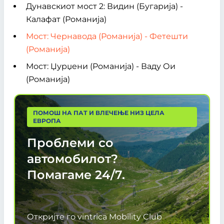
Дунавскиот мост 2: Видин (Бугарија) -
Калафат (Романија)
Мост: Чернавода (Романија) - Фетешти
(Романија)
Мост: Џурџени (Романија) - Ваду Ои
(Романија)
ПОМОШ НА ПАТ И ВЛЕЧЕЊЕ НИЗ ЦЕЛА
ЕВРОПА
Проблеми со
автомобилот?
Помагаме
24/7.
Откријте го vintrica Mobility Club