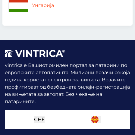
Унгарија
vintrica е Вашиот омилен портал за патарини по
европските автопатишта. Милиони возачи секоја
година користат електронска вињета.
Возачите
профитираат од безбедната онлајн-регистрација
на вињетата за автопат. Без чекање на
патарините.
CHF