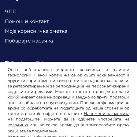
ЧПП
Помош и контакт
Mоја корисничка сметка
Побарајте нарачка
Facebook
Instagram
Оваа веб-страница користи колачиња и слични
технологии. Некои колачиња се од суштинска важност, а
други ги користиме ние или трети провајдери за анализи,
за ретаргетирање и за репродукција на персонализирани
содржини и реклами. Можно е третите провајдери да ги
комбинираат овие информации заедно со други податоци
што ги собрале во други ситуации. Повеќе информации во
врска со обработката на податоците од наша страна и од
трети страни ќе најдете во нашите
Напомени за заштита
на податоците
. Можете да ја одбиете употребата на
колачиња
или во секое време да ја приспособите преку
Општи услови и правила / Право на откажување
опцијата за
подесување
.
Импресум
|
Изјава за заштита на личните податоци