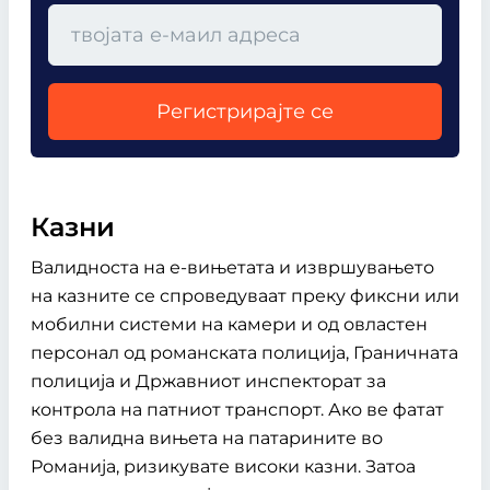
Регистрирајте се
Казни
Валидноста на е-вињетата и извршувањето
на казните се спроведуваат преку фиксни или
мобилни системи на камери и од овластен
персонал од романската полиција, Граничната
полиција и Државниот инспекторат за
контрола на патниот транспорт. Ако ве фатат
без валидна вињета на патарините во
Романија, ризикувате високи казни. Затоа