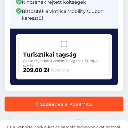
Nincsenek rejtett költségek
Biztosíték a vintrica Mobility Clubon
keresztül
Turisztikai tagság
Az Ön teljes körű védelme. Digitális. Európa-
szerte
209,00 Zł
évente
Hozzáadás a kosárhoz
Minden ár tartalmazza a törvényes áfát.
Ez a weboldal cookie-kat és hasonló technológiákat használ.