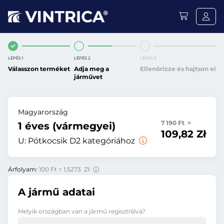
LÉPÉS 1
LÉPÉS 2
LÉPÉS 3
Válasszon terméket
Adja meg a
Ellenőrizze és hajtson el
járművet
Magyarország
7 190 Ft =
1 éves (vármegyei)
109,82 Zł
U:
Pótkocsik D2 kategóriához
Árfolyam:
100 Ft = 1,5273 Zł
A jármű adatai
Melyik országban van a jármű regisztrálva?