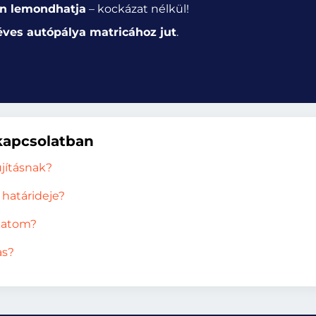
n lemondhatja
– kockázat nélkül!
éves autópálya matricához jut
.
kapcsolatban
jításnak?
határideje?
lhatom?
as?