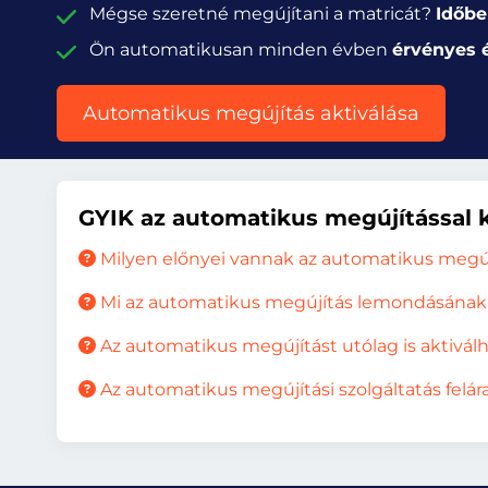
Mégse szeretné megújítani a matricát?
Időbe
Ön automatikusan minden évben
érvényes 
Automatikus megújítás aktiválása
GYIK az automatikus megújítással 
Milyen előnyei vannak az automatikus megú
Mi az automatikus megújítás lemondásának 
Az automatikus megújítást utólag is aktivá
Az automatikus megújítási szolgáltatás felár