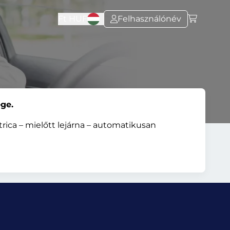
Ft
HUF
Felhasználónév
ge.
rica – mielőtt lejárna – automatikusan