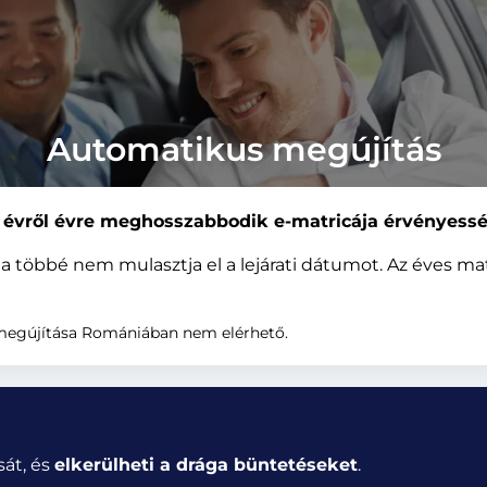
Automatikus megújítás
 évről évre meghosszabbodik e-matricája érvényessé
 többé nem mulasztja el a lejárati dátumot. Az éves mat
 megújítása Romániában nem elérhető.
sát, és
elkerülheti a drága büntetéseket
.