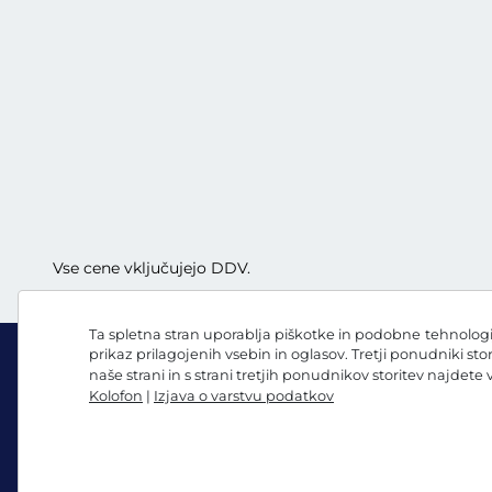
Vse cene vključujejo DDV.
Ta spletna stran uporablja piškotke in podobne tehnologij
prikaz prilagojenih vsebin in oglasov. Tretji ponudniki sto
naše strani in s strani tretjih ponudnikov storitev najdete
Kolofon
|
Izjava o varstvu podatkov
Facebook
Instagram
Splošni pogoji poslovanja/preklicna pravica
Izjava