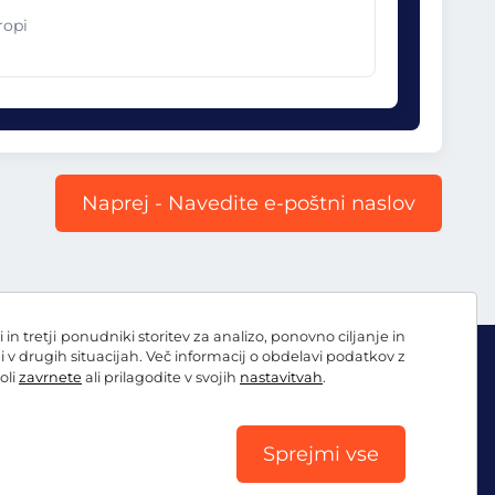
ropi
Naprej - Navedite e-poštni naslov
 tretji ponudniki storitev za analizo, ponovno ciljanje in
ni v drugih situacijah. Več informacij o obdelavi podatkov z
oli
zavrnete
ali prilagodite v svojih
nastavitvah
.
Sprejmi vse