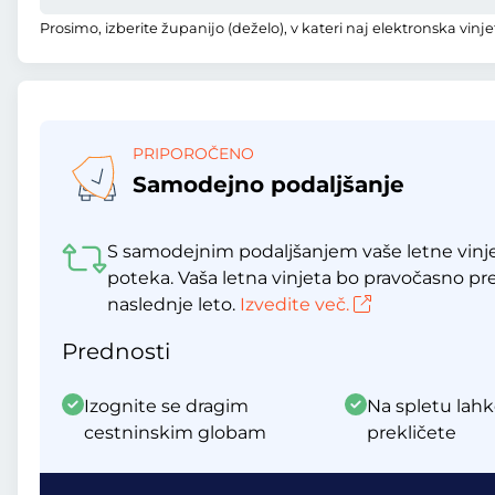
Prosimo, izberite županijo (deželo), v kateri naj elektronska vinjet
PRIPOROČENO
Samodejno podaljšanje
S samodejnim podaljšanjem vaše letne vinje
poteka. Vaša letna vinjeta bo pravočasno p
naslednje leto.
Izvedite več.
Prednosti
Izognite se dragim
Na spletu lahk
cestninskim globam
prekličete