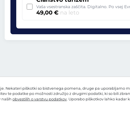
Vaša vsestranska zaščita. Digitalno. Po vsej Ev
49,00 €
na leto
e. Nekateri piškotki so bistvenega pomena, druge pa uporabljamo mi in
ritev te podatke po možnosti združijo z drugimi podatki, ki so bili zbra
 v naših
obvestilih o varstvu podatkov
. Uporabo piškotkov lahko kadar k
 o varstvu podatkov
Nastavitve piškotkov
Kolofon