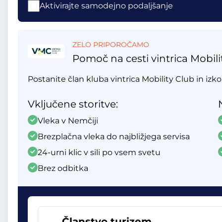
Aktivirajte samodejno podaljšanje
ZELO PRIPOROČAMO
Pomoč na cesti vintrica Mobili
Postanite član kluba vintrica Mobility Club in izko
Vključene storitve:
Vleka v Nemčiji
Brezplačna vleka do najbližjega servisa
24-urni klic v sili po vsem svetu
Brez odbitka
Članstvo turizem