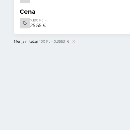
Cena
7.190 Ft =
25,55 €
Menjalni tečaj:
100 Ft = 0,3553 €