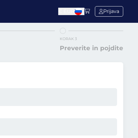
€
EUR
Prijava
KORAK 3
Preverite in pojdite