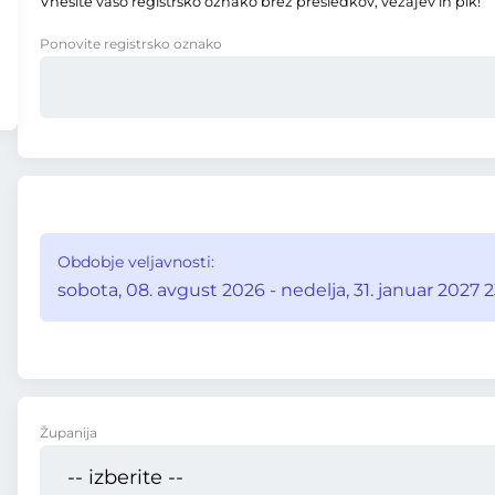
Vnesite vašo registrsko oznako brez presledkov, vezajev in pik!
Ponovite registrsko oznako
Obdobje veljavnosti:
sobota, 08. avgust 2026 - nedelja, 31. januar 2027 2
Županija