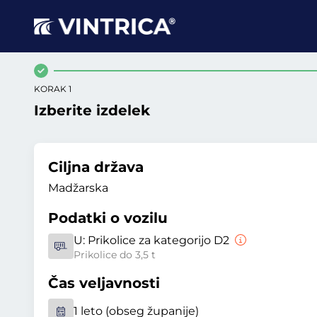
KORAK 1
Izberite izdelek
Ciljna država
Madžarska
Podatki o vozilu
U:
Prikolice za kategorijo D2
Prikolice do 3,5 t
Čas veljavnosti
1 leto (obseg županije)