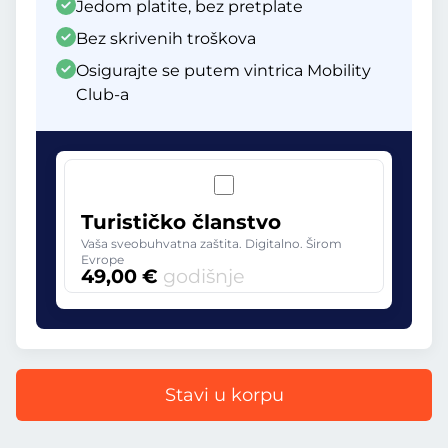
Jedom platite, bez pretplate
Bez skrivenih troškova
Osigurajte se putem vintrica Mobility
Club-a
Turističko članstvo
Vaša sveobuhvatna zaštita. Digitalno. Širom
Evrope
49,00 €
godišnje
Stavi u korpu