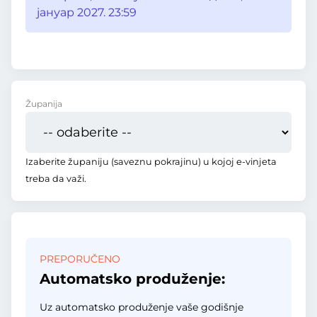
јануар 2027. 23:59
Županija
Izaberite županiju (saveznu pokrajinu) u kojoj e-vinjeta
treba da važi.
PREPORUČENO
Automatsko produženje:
Uz automatsko produženje vaše godišnje