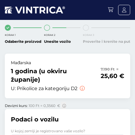
KORAK 1
KORAK 2
KORAK 3
Odaberite proizvod
Unesite vozilo
Proverite i krenite na put
Mađarska
7.190 Ft =
1 godina (u okviru
25,60 €
županije)
U:
Prikolice za kategoriju D2
Devizni kurs:
100 Ft = 0,3560 €
Podaci o vozilu
U kojoj zemlji je registrovano vaše vozilo?