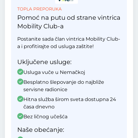
TOPLA PREPORUKA
Pomoć na putu od strane vintrica
Mobility Club-a
Postanite sada član vintrica Mobility Club-
a i profitirajte od usluga zaštite!
Uključene usluge:
Usluga vuče u Nemačkoj
Besplatno šlepovanje do najbliže
servisne radionice
Hitna služba širom sveta dostupna 24
časa dnevno
Bez ličnog učešća
Naše obećanje: