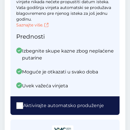
vinjete nikada nećete propustiti datum isteka.
Vaša godišnja vinjeta automatski se produžava
blagovremeno pre njenog isteka za još jednu
godinu.
Saznajte više.
Prednosti
Izbegnite skupe kazne zbog neplaćene
putarine
Moguće je otkazati u svako doba
Uvek važeća vinjeta
Aktivirajte automatsko produženje