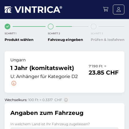
SCHRITT 1
SCHRITT 2
SCHRITT 3
Produkt wählen
Fahrzeug eingeben
Prüfen & losfahren
Ungarn
7'190 Ft =
1 Jahr (komitatsweit)
23.85 CHF
U:
Anhänger für Kategorie D2
Wechselkurs:
100 Ft = 0.3317 CHF
Angaben zum Fahrzeug
In welchem Land ist Ihr Fahrzeug zugelassen?