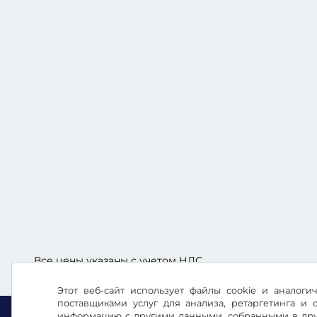
Все цены указаны с учетом НДС.
Этот веб-сайт использует файлы cookie и аналог
поставщиками услуг для анализа, ретаргетинга и
информацию с другими данными, собранными в друг