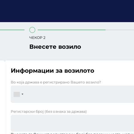
ЧЕКОР 2
Внесете возило
Информации за возилото
Во која држава е регистрирано Вашето возило?
Регистарски број
(без ознака за држава)