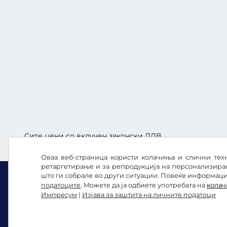
Сите цени со вклучен законски ДДВ.
Оваа веб-страница користи колачиња и слични техн
ретаргетирање и за репродукција на персонализира
што ги собрале во други ситуации. Повеќе информации
податоците
. Можете да ја одбиете употребата на
кола
Импресум
|
Изјава за заштита на личните податоци
Facebook
Instagram