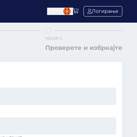
€
EUR
Логирање
ЧЕКОР 3
Проверете и избркајте