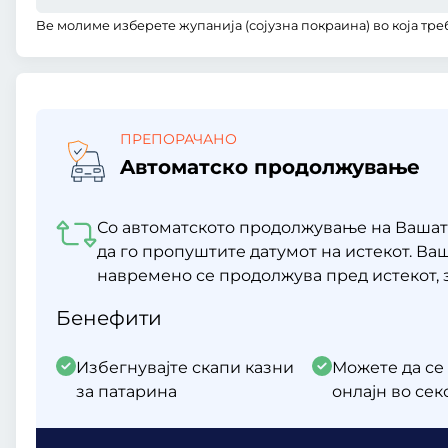
Be молиме изберете жупанија (сојузна покраина) во која тре
ПРЕПОРАЧАНО
Aвтоматско продолжување
Со автоматското продолжување на Вашат
да го пропуштите датумот на истекот. В
навремено се продолжува пред истекот, 
Бенефити
Избегнувајте скапи казни
Можете да се
за патарина
онлајн во се