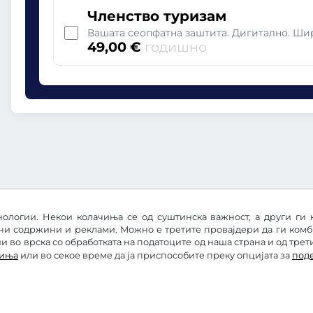
Членство туризам
Вашата сеопфатна заштита. Дигитално. Ш
49,00 €
годишно
ологии. Некои колачиња се од суштинска важност, а други ги 
ни содржини и реклами. Можно е третите провајдери да ги ком
 во врска со обработката на податоците од наша страна и од трет
чиња
или во секое време да ја приспособите преку опцијата за
под