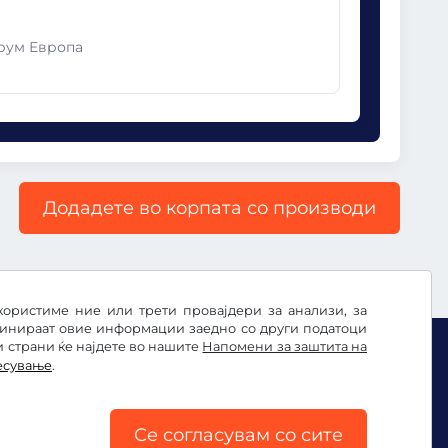
ирум Европа
Додадете во корпата со производи
користиме ние или трети провајдери за анализи, за
бинираат овие информации заедно со други податоци
и страни ќе најдете во нашите
Напомени за заштита на
есување
.
Се согласувам со сите