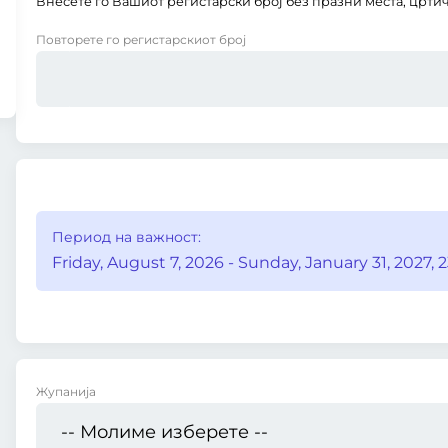
Внесете го Вашиот регистарски број без празни места, цртич
Повторете го регистарскиот број
Период на важност:
Friday, August 7, 2026 - Sunday, January 31, 2027, 2
Жупанија