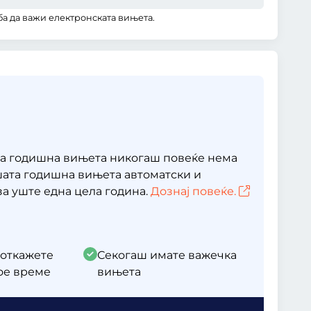
ба да важи електронската вињета.
а годишна вињета никогаш повеќе нема
ашата годишна вињета автоматски и
за уште една цела година.
Дознај повеќе.
 откажете
Секогаш имате важечка
кое време
вињета