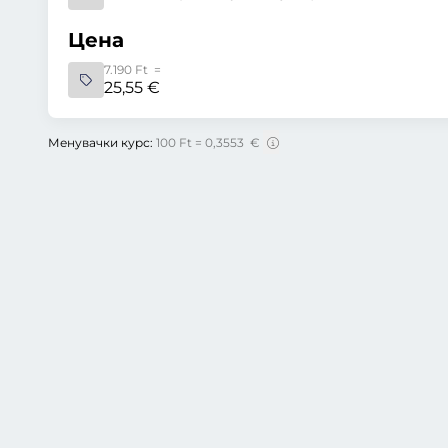
Цена
7.190 Ft =
25,55 €
Менувачки курс:
100 Ft = 0,3553 €