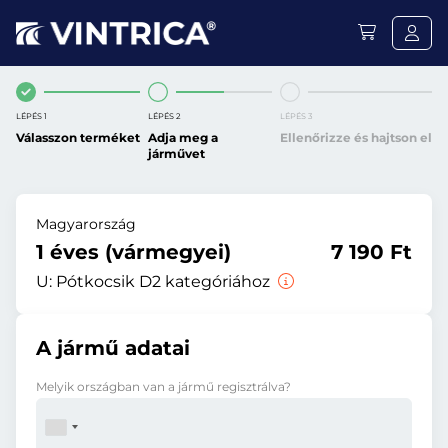
LÉPÉS 1
LÉPÉS 2
LÉPÉS 3
Válasszon terméket
Adja meg a
Ellenőrizze és hajtson el
járművet
Magyarország
1 éves (vármegyei)
7 190 Ft
U:
Pótkocsik D2 kategóriához
A jármű adatai
Melyik országban van a jármű regisztrálva?