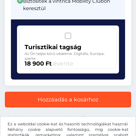
Biztosíték a vintrica Mobility Clubon
keresztül
Turisztikai tagság
Az Ön teljes körű védelme. Digitális. Európa-
szerte
18 900 Ft
évente
Hozzáadás a kosárhoz
Minden ár tartalmazza a törvényes áfát.
Ez a weboldal cookie-kat és hasonló technológiákat használ.
Néhány cookie alapvető fontosságú, míg cookie-kat
statisztikák, remarketing, valamint személyre szabott