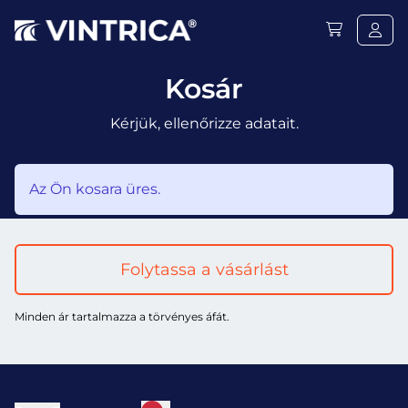
Kosár
Kérjük, ellenőrizze adatait.
Az Ön kosara üres.
Folytassa a vásárlást
Minden ár tartalmazza a törvényes áfát.