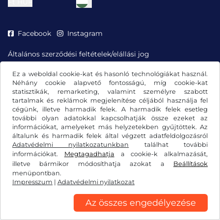
Ft
HUF
Facebook
Instagram
Általános szerződési feltételek/elállási jog
Adatvédelmi nyilatkozat
Cookie-beállítások
Ez a weboldal cookie-kat és hasonló technológiákat használ.
Impresszum
Néhány cookie alapvető fontosságú, míg cookie-kat
statisztikák, remarketing, valamint személyre szabott
tartalmak és reklámok megjelenítése céljából használja fel
cégünk, illetve harmadik felek. A harmadik felek esetleg
további olyan adatokkal kapcsolhatják össze ezeket az
információkat, amelyeket más helyzetekben gyűjtöttek. Az
általunk és harmadik felek által végzett adatfeldolgozásról
Adatvédelmi nyilatkozatunkban
találhat további
információkat.
Megtagadhatja
a cookie-k alkalmazását,
illetve bármikor módosíthatja azokat a
Beállítások
menüpontban.
Impresszum
|
Adatvédelmi nyilatkozat
Az összes engedélyezése