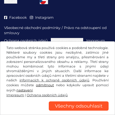
Kč
CZK
Facebook
Instagram
Všeobecné obchodní podmínky / Právo na odstoupení od
smlouvy
Ochrana osobních údajů
Nastavení cookies
Impresum
Tato webová stránka používá cookies a podobné technologie.
Některé soubory cookies jsou nezbytné, zatímco jiné
používáme my a třetí strany pro analýzu, přesměrování a
zobrazení personalizovaného obsahu a reklamy. Třetí strany
mohou kombinovat tyto informace s jinými údaji
shromážděnými v jiných situacích. Další informace ke
zpracování osobních údajů námi a třetími stranami najdete v
našich
informacích k ochraně osobních údajů
. Používání
cookies můžete
odmítnout
nebo kdykoliv upravit pomocí
svých
nastavení
.
Impresum
|
Ochrana osobních údajů
Všechny odsouhlasit