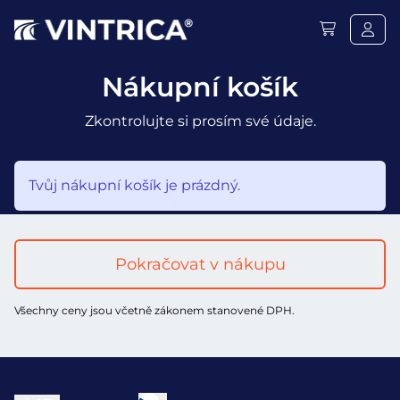
Nákupní košík
Zkontrolujte si prosím své údaje.
Tvůj nákupní košík je prázdný.
Pokračovat v nákupu
Všechny ceny jsou včetně zákonem stanovené DPH.