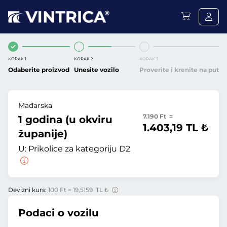
KORAK 1
KORAK 2
KORAK 3
Odaberite proizvod
Unesite vozilo
Proverite i krenite na put
Mađarska
7.190 Ft =
1 godina (u okviru
1.403,19 TL ₺
županije)
U:
Prikolice za kategoriju D2
Devizni kurs:
100 Ft = 19,5159 TL ₺
Podaci o vozilu