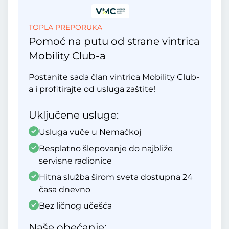
TOPLA PREPORUKA
Pomoć na putu od strane vintrica
Mobility Club-a
Postanite sada član vintrica Mobility Club-
a i profitirajte od usluga zaštite!
Uključene usluge:
Usluga vuče u Nemačkoj
Besplatno šlepovanje do najbliže
servisne radionice
Hitna služba širom sveta dostupna 24
časa dnevno
Bez ličnog učešća
Naše obećanje: