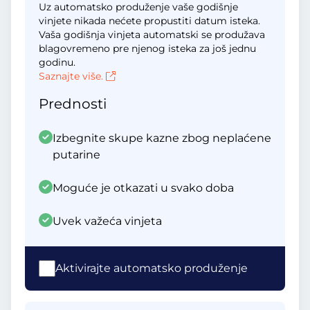
Uz automatsko produženje vaše godišnje
vinjete nikada nećete propustiti datum isteka.
Vaša godišnja vinjeta automatski se produžava
blagovremeno pre njenog isteka za još jednu
godinu.
Saznajte više.
Prednosti
Izbegnite skupe kazne zbog neplaćene
putarine
Moguće je otkazati u svako doba
Uvek važeća vinjeta
Aktivirajte automatsko produženje