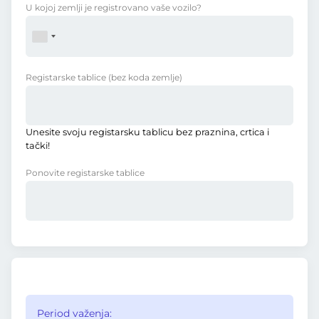
U kojoj zemlji je registrovano vaše vozilo?
Registarske tablice
(bez koda zemlje)
Unesite svoju registarsku tablicu bez praznina, crtica i
tački!
Ponovite registarske tablice
Period važenja: