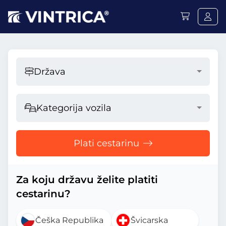
Država
Kategorija vozila
Plati cestarinu
Za koju državu želite platiti
cestarinu?
Češka Republika
Švicarska