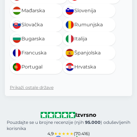
Mađarska
Slovenija
Slovačka
Rumunjska
Bugarska
Italija
Francuska
Španjolska
Portugal
Hrvatska
Prikaži ostale države
Izvrsno
Pouzdajte se u brojne recenzije (njih
95.000
) oduševljenih
korisnika
4,9
★★★★★
(70.416)