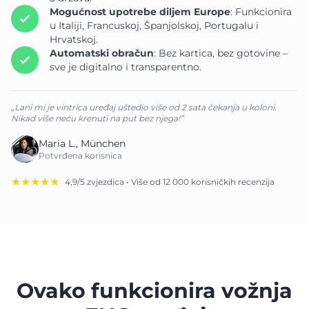
Mogućnost upotrebe diljem Europe
: Funkcionira
u Italiji, Francuskoj, Španjolskoj, Portugalu i
Hrvatskoj.
Automatski obračun
: Bez kartica, bez gotovine –
sve je digitalno i transparentno.
„Lani mi je vintrica uređaj uštedio više od 2 sata čekanja u koloni.
Nikad više neću krenuti na put bez njega!”
Maria L., München
Potvrđena korisnica
★★★★★
4,9/5 zvjezdica • Više od 12 000 korisničkih recenzija
Ovako funkcionira vožnja