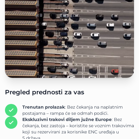
Pregled prednosti za vas
Trenutan prolazak
: Bez čekanja na naplatnim
postajama – rampa će se odmah podići.
Ekskluzivni trakovi diljem južne Europe
: Bez
čekanja, bez zastoja – koristite se voznim trakovima
koji su rezervirani za korisnike ENC uređaja u
5 država.