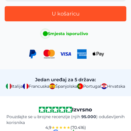
U košaricu
Smjesta isporučivo
Jedan uređaj za 5 država:
Italija
Francuska
Španjolska
Portugal
Hrvatska
Izvrsno
Pouzdajte se u brojne recenzije (njih
95.000
) oduševljenih
korisnika
4,9
★★★★★
(70.416)