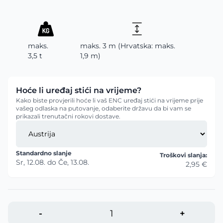
maks.
maks. 3 m (Hrvatska: maks.
3,5 t
1,9 m)
Hoće li uređaj stići na vrijeme?
Kako biste provjerili hoće li vaš ENC uređaj stići na vrijeme prije
vašeg odlaska na putovanje, odaberite državu da bi vam se
prikazali trenutačni rokovi dostave.
Standardno slanje
Troškovi slanja:
Sr, 12.08.
do
Če, 13.08.
2,95 €
-
+