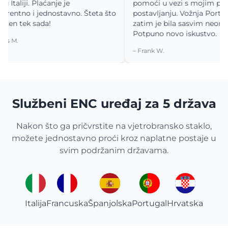
liji. Plaćanje je
pomoći u vezi s mojim pitanjim
no i jednostavno. Šteta što
postavljanju. Vožnja Portugalo
tek sada!
zatim je bila sasvim neometana.
Potpuno novo iskustvo.
– Frank W.
Službeni ENC uređaj za 5 država
Nakon što ga pričvrstite na vjetrobransko staklo,
možete jednostavno proći kroz naplatne postaje u
svim podržanim državama.
Italija
Francuska
Španjolska
Portugal
Hrvatska