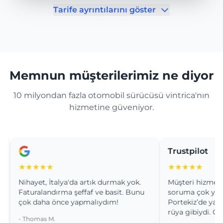
Tarife ayrıntılarını göster
Memnun müşterilerimiz ne diyor
10 milyondan fazla otomobil sürücüsü vintrica'nın
hizmetine güveniyor.
Trustpilot
★★★★★
★★★★★
Nihayet, İtalya'da artık durmak yok.
Müşteri hizmetleri kur
Faturalandırma şeffaf ve basit. Bunu
soruma çok yardımcı 
çok daha önce yapmalıydım!
Portekiz’de yaptığımı
rüya gibiydi. Geçmişl
- Thomas M.