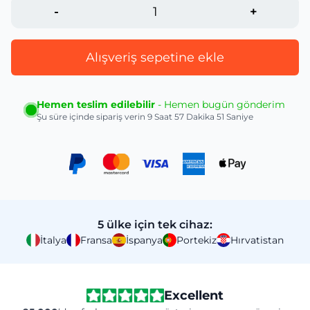
-
+
Alışveriş sepetine ekle
Hemen teslim edilebilir
- Hemen bugün gönderim
Şu süre içinde sipariş verin
9 Saat 57 Dakika 50 Saniye
5 ülke için tek cihaz:
İtalya
Fransa
İspanya
Portekiz
Hırvatistan
Excellent