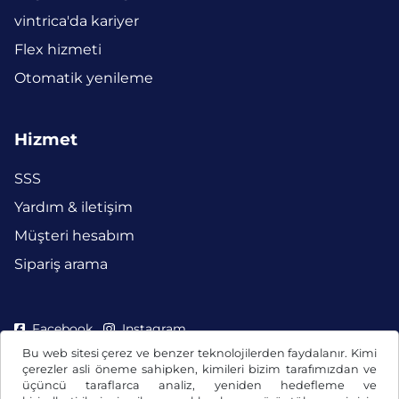
vintrica'da kariyer
Flex hizmeti
Otomatik yenileme
Hizmet
SSS
Yardım & iletişim
Müşteri hesabım
Sipariş arama
Facebook
Instagram
Bu web sitesi çerez ve benzer teknolojilerden faydalanır. Kimi
çerezler asli öneme sahipken, kimileri bizim tarafımızdan ve
üçüncü taraflarca analiz, yeniden hedefleme ve