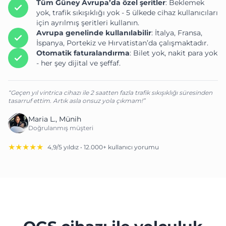
Tüm Güney Avrupa’da özel şeritler
: Beklemek
yok, trafik sıkışıklığı yok - 5 ülkede cihaz kullanıcıları
için ayrılmış şeritleri kullanın.
Avrupa genelinde kullanılabilir
: İtalya, Fransa,
İspanya, Portekiz ve Hırvatistan’da çalışmaktadır.
Otomatik faturalandırma
: Bilet yok, nakit para yok
- her şey dijital ve şeffaf.
“Geçen yıl vintrica cihazı ile 2 saatten fazla trafik sıkışıklığı süresinden
tasarruf ettim. Artık asla onsuz yola çıkmam!”
Maria L., Münih
Doğrulanmış müşteri
★★★★★
4,9/5 yıldız • 12.000+ kullanıcı yorumu