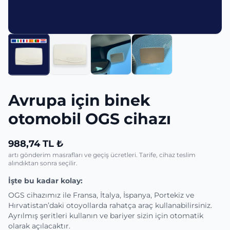
Avrupa için binek
otomobil OGS cihazı
988,74 TL ₺
artı gönderim masrafları ve geçiş ücretleri. Tarife, cihaz teslim
alındıktan sonra seçilir.
İşte bu kadar kolay:
OGS cihazımız ile Fransa, İtalya, İspanya, Portekiz ve
Hırvatistan’daki otoyollarda rahatça araç kullanabilirsiniz.
Ayrılmış şeritleri kullanın ve bariyer sizin için otomatik
olarak açılacaktır.