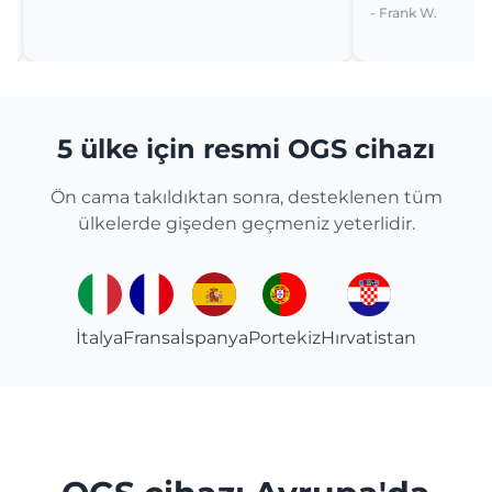
- Frank W.
5 ülke için resmi OGS cihazı
Ön cama takıldıktan sonra, desteklenen tüm
ülkelerde gişeden geçmeniz yeterlidir.
İtalya
Fransa
İspanya
Portekiz
Hırvatistan