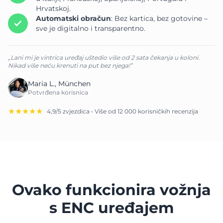
Hrvatskoj.
Automatski obračun
: Bez kartica, bez gotovine –
sve je digitalno i transparentno.
„Lani mi je vintrica uređaj uštedio više od 2 sata čekanja u koloni.
Nikad više neću krenuti na put bez njega!”
Maria L., München
Potvrđena korisnica
★★★★★
4,9/5 zvjezdica • Više od 12 000 korisničkih recenzija
Ovako funkcionira vožnja
s ENC uređajem