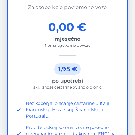
Za osobe koje povremeno voze
0,00 €
mjesečno
Nema ugovorne obveze
1,95 €
po upotrebi
isklj. iznose cestarine ovisno o dionici
Bez kočenja: plaćanje cestarine u Italiji,
Francuskoj, Hrvatskoj, Španjolskoj i
Portugalu.
Prođite pokraj kolone: vozite posebno
rezerviranim voznim trakovima „ENC” na