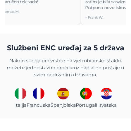
učen tek sada!
zatim je bila sasvim neome
Potpuno novo iskustvo.
as M.
– Frank W.
Službeni ENC uređaj za 5 država
Nakon što ga pričvrstite na vjetrobransko staklo,
možete jednostavno proći kroz naplatne postaje u
svim podržanim državama.
Italija
Francuska
Španjolska
Portugal
Hrvatska