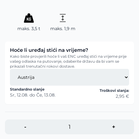
maks. 3,5 t
maks. 1,9 m
Hoće li uređaj stići na vrijeme?
Kako biste provjerili hoće li vaš ENC uređaj stići na vrijeme prije
vašeg odlaska na putovanje, odaberite državu da bi vam se
prikazali trenutačni rokovi dostave.
Standardno slanje
Troškovi slanja:
Sr, 12.08.
do
Če, 13.08.
2,95 €
-
+