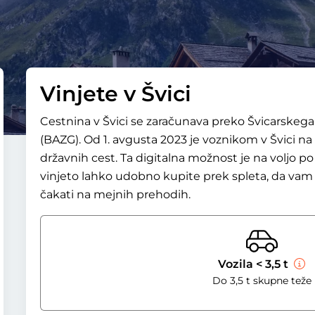
Vinjete v Švici
Cestnina v Švici se zaračunava preko Švicarskega
(BAZG). Od 1. avgusta 2023 je voznikom v Švici na
državnih cest. Ta digitalna možnost je na voljo po 
vinjeto lahko udobno kupite prek spleta, da vam 
čakati na mejnih prehodih.
Vozila < 3,5 t
Do 3,5 t skupne teže