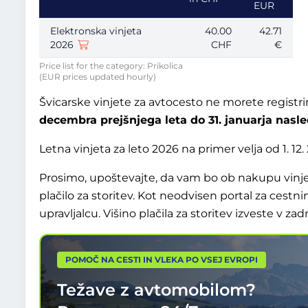
EUR
Elektronska vinjeta
40.00
42.71
2026
CHF
€
Price list for the category: Prikolica
(EUR prices updated hourly)
Švicarske vinjete za avtocesto ne morete registrir
decembra prejšnjega leta do 31. januarja nasle
Letna vinjeta za leto 2026 na primer velja od 1. 12. 
Prosimo, upoštevajte, da vam bo ob nakupu vinje
plačilo za storitev. Kot neodvisen portal za cestn
upravljalcu. Višino plačila za storitev izveste v z
POMOČ NA CESTI IN VLEKA PO VSEJ EVROPI
Težave z avtomobilom?