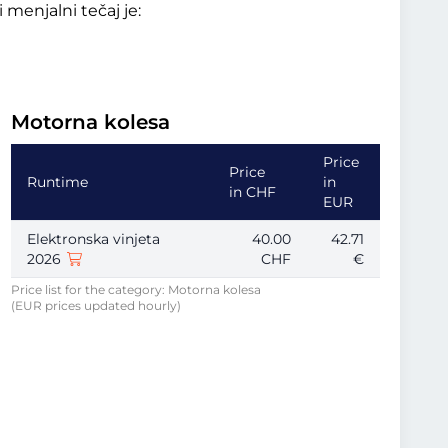
menjalni tečaj je:
Motorna kolesa
Price
Price
Runtime
in
in CHF
EUR
Elektronska vinjeta
40.00
42.71
2026
CHF
€
Price list for the category: Motorna kolesa
(EUR prices updated hourly)