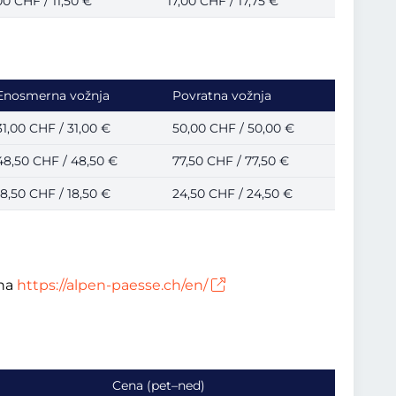
,00 CHF / 11,50 €
17,00 CHF / 17,75 €
Enosmerna vožnja
Povratna vožnja
31,00 CHF / 31,00 €
50,00 CHF / 50,00 €
48,50 CHF / 48,50 €
77,50 CHF / 77,50 €
18,50 CHF / 18,50 €
24,50 CHF / 24,50 €
 na
https://alpen-paesse.ch/en/
Cena (pet–ned)