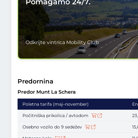
Pomagamo
24/7.
Odkrijte vintrica Mobility Club
Predornina
Predor Munt La Schera
Poletna tarifa (maj–november)
En
Počitniška prikolica / avtodom
23
Osebno vozilo do 9 sedežev
15