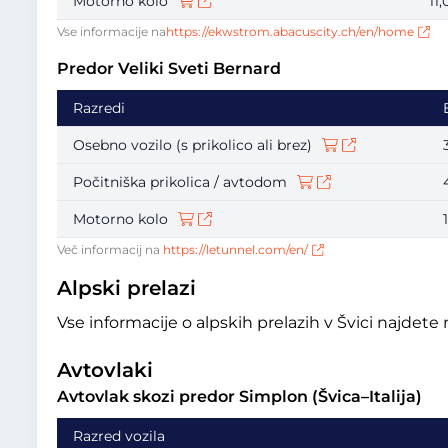
Motorno kolo
11
Vse informacije na
https://ekwstrom.abacuscity.ch/en/home
Predor Veliki Sveti Bernard
Razredi
Osebno vozilo (s prikolico ali brez)
Počitniška prikolica / avtodom
Motorno kolo
Več informacij na
https://letunnel.com/en/
Alpski prelazi
Vse informacije o alpskih prelazih v Švici najdete
Avtovlaki
Avtovlak skozi predor Simplon (Švica–Italija)
Razred vozila