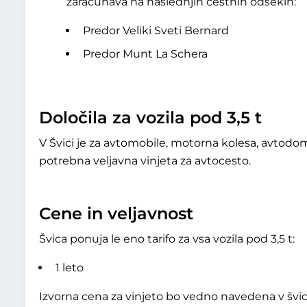
zaračunava na naslednjih cestnih odsekih:
Predor Veliki Sveti Bernard
Predor Munt La Schera
Določila za vozila pod 3,5 t
V Švici je za avtomobile, motorna kolesa, avtodo
potrebna veljavna vinjeta za avtocesto.
Cene in veljavnost
Švica ponuja le eno tarifo za vsa vozila pod 3,5 t:
1 leto
Izvorna cena za vinjeto bo vedno navedena v švicar