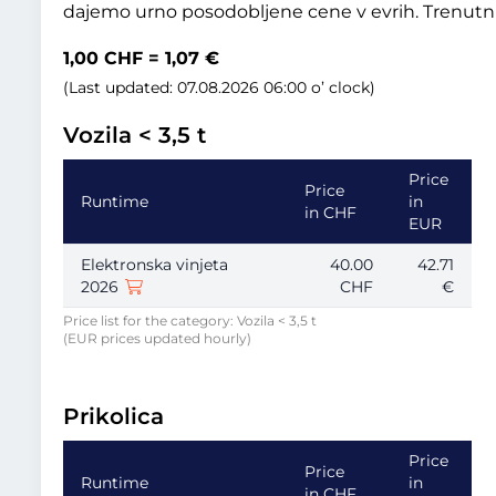
dajemo urno posodobljene cene v evrih. Trenutni 
1,00 CHF = 1,07 €
(Last updated: 07.08.2026 06:00 o’ clock)
Vozila < 3,5 t
Price
Price
Runtime
in
in CHF
EUR
Elektronska vinjeta
40.00
42.71
2026
CHF
€
Price list for the category: Vozila < 3,5 t
(EUR prices updated hourly)
Prikolica
Price
Price
Runtime
in
in CHF