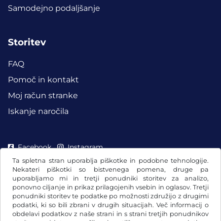
Samodejno podaljšanje
Storitev
FAQ
Pomoč in kontakt
Moj račun stranke
Iskanje naročila
Facebook
Instagram
Ta spletna stran uporablja piškotke in podobne tehnologije.
Nekateri piškotki so bistvenega pomena, druge pa
uporabljamo mi in tretji ponudniki storitev za analizo,
ponovno ciljanje in prikaz prilagojenih vsebin in oglasov. Tretji
ponudniki storitev te podatke po možnosti združijo z drugimi
podatki, ki so bili zbrani v drugih situacijah. Več informacij o
obdelavi podatkov z naše strani in s strani tretjih ponudnikov