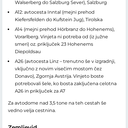
Walserberg do Salzburg Sever), Salzburg
A12: avtocesta Inntal (mejni prehod
Kiefersfelden do Kufstein Jug), Tirolska
A14 (mejni prehod Hörbranz do Hohenems),
Vorarlberg. Vinjeta ni potreba od (iz južne
smeri) oz. priključek 23 Hohenems
Diepoldsau
A26 (avtocesta Linz – trenutno še v izgradnji,
vključno z novim visečim mostom čez
Donavo), Zgornja Avstrija. Vinjeto boste
potrebovali šele, ko bosta zaključena celotna
A26 in priključek za A7
Za avtodome nad 3,5 tone na teh cestah še
vedno velja cestnina.
Zemljevid