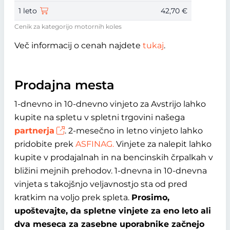
1 leto
42,70 €
Cenik za kategorijo motornih koles
Več informacij o cenah najdete
tukaj
.
Prodajna mesta
1-dnevno in 10-dnevno vinjeto za Avstrijo lahko
kupite na spletu v spletni trgovini našega
partnerja
. 2-mesečno in letno vinjeto lahko
pridobite prek
ASFINAG.
Vinjete za nalepit lahko
kupite v prodajalnah in na bencinskih črpalkah v
bližini mejnih prehodov. 1-dnevna in 10-dnevna
vinjeta s takojšnjo veljavnostjo sta od pred
kratkim na voljo prek spleta.
Prosimo,
upoštevajte, da spletne vinjete za eno leto ali
dva meseca za zasebne uporabnike začnejo