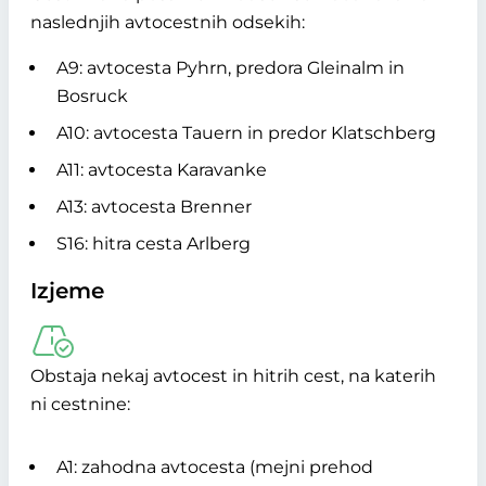
naslednjih avtocestnih odsekih:
A9: avtocesta Pyhrn, predora Gleinalm in
Bosruck
A10: avtocesta Tauern in predor Klatschberg
A11: avtocesta Karavanke
A13: avtocesta Brenner
S16: hitra cesta Arlberg
Izjeme
Obstaja nekaj avtocest in hitrih cest, na katerih
ni cestnine:
A1: zahodna avtocesta (mejni prehod