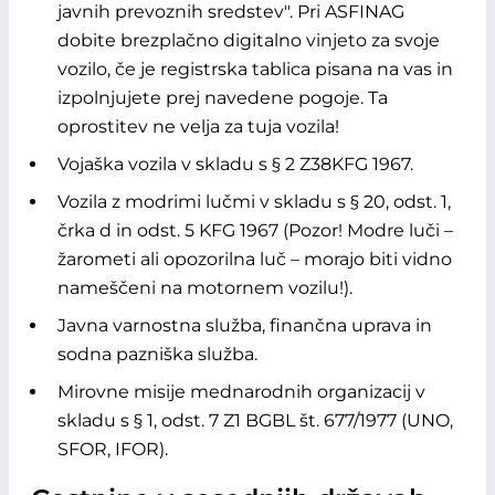
javnih prevoznih sredstev". Pri ASFINAG
dobite brezplačno digitalno vinjeto za svoje
vozilo, če je registrska tablica pisana na vas in
izpolnjujete prej navedene pogoje. Ta
oprostitev ne velja za tuja vozila!
Vojaška vozila v skladu s § 2 Z38KFG 1967.
Vozila z modrimi lučmi v skladu s § 20, odst. 1,
črka d in odst. 5 KFG 1967 (Pozor! Modre luči –
žarometi ali opozorilna luč – morajo biti vidno
nameščeni na motornem vozilu!).
Javna varnostna služba, finančna uprava in
sodna pazniška služba.
Mirovne misije mednarodnih organizacij v
skladu s § 1, odst. 7 Z1 BGBL št. 677/1977 (UNO,
SFOR, IFOR).