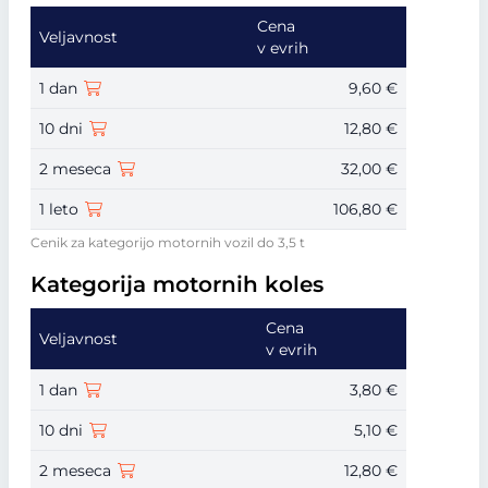
Cena
Veljavnost
v evrih
1 dan
9,60 €
10 dni
12,80 €
2 meseca
32,00 €
1 leto
106,80 €
Cenik za kategorijo motornih vozil do 3,5 t
Kategorija motornih koles
Cena
Veljavnost
v evrih
1 dan
3,80 €
10 dni
5,10 €
2 meseca
12,80 €