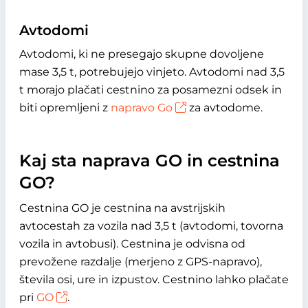
Avtodomi
Avtodomi, ki ne presegajo skupne dovoljene
mase 3,5 t, potrebujejo vinjeto. Avtodomi nad 3,5
t morajo plačati cestnino za posamezni odsek in
biti opremljeni z
napravo Go
za avtodome.
Kaj sta naprava GO in cestnina
GO?
Cestnina GO je cestnina na avstrijskih
avtocestah za vozila nad 3,5 t (avtodomi, tovorna
vozila in avtobusi). Cestnina je odvisna od
prevožene razdalje (merjeno z GPS-napravo),
števila osi, ure in izpustov. Cestnino lahko plačate
pri
GO
.