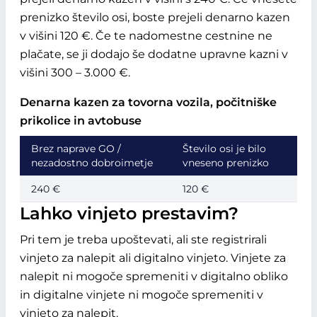
prenizko število osi, boste prejeli denarno kazen
v višini 120 €. Če te nadomestne cestnine ne
plačate, se ji dodajo še dodatne upravne kazni v
višini 300 – 3.000 €.
Denarna kazen za tovorna vozila, počitniške
prikolice in avtobuse
Brez naprave GO /
Število osi je bilo
nezadostno dobroimetje
vneseno prenizko
240 €
120 €
Lahko vinjeto prestavim?
Pri tem je treba upoštevati, ali ste registrirali
vinjeto za nalepit ali digitalno vinjeto. Vinjete za
nalepit ni mogoče spremeniti v digitalno obliko
in digitalne vinjete ni mogoče spremeniti v
vinjeto za nalepit.