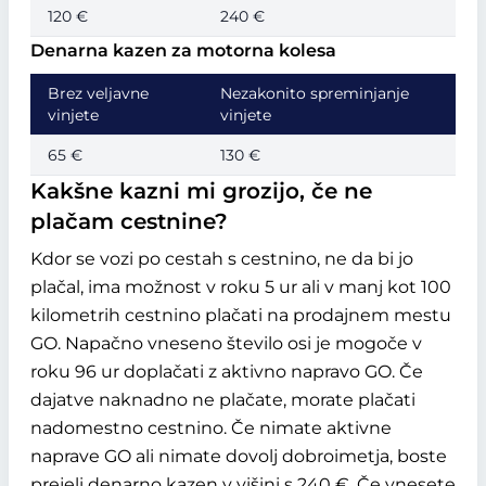
120 €
240 €
Denarna kazen za motorna kolesa
Brez veljavne
Nezakonito spreminjanje
vinjete
vinjete
65 €
130 €
Kakšne kazni mi grozijo, če ne
plačam cestnine?
Kdor se vozi po cestah s cestnino, ne da bi jo
plačal, ima možnost v roku 5 ur ali v manj kot 100
kilometrih cestnino plačati na prodajnem mestu
GO. Napačno vneseno število osi je mogoče v
roku 96 ur doplačati z aktivno napravo GO. Če
dajatve naknadno ne plačate, morate plačati
nadomestno cestnino. Če nimate aktivne
naprave GO ali nimate dovolj dobroimetja, boste
prejeli denarno kazen v višini s 240 €. Če vnesete