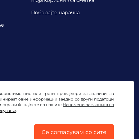
Mоја корисничка сметка
Побарајте нарачка
ње
користиме ние или трети провајдери за анализи, за
бинираат овие информации заедно со други податоци
и страни ќе најдете во нашите
Напомени за заштита на
есување
.
ње на колачињата
Импресум
Се согласувам со сите