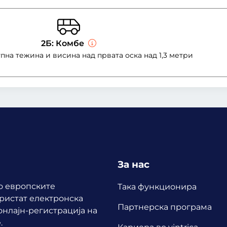
2Б: Комбе
упна тежина и висина над првата оска над 1,3 метри
За нас
по европските
Така функционира
ористат електронска
Партнерска програма
нлајн-регистрација на
.