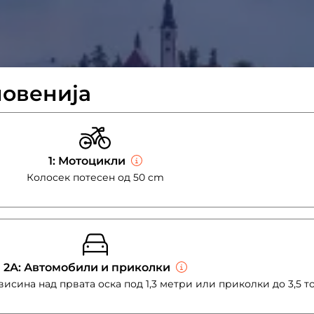
ловенија
1: Мотоцикли
Колосек потесен од 50 cm
2А: Автомобили и приколки
висина над првата оска под 1,3 метри или приколки до 3,5 т