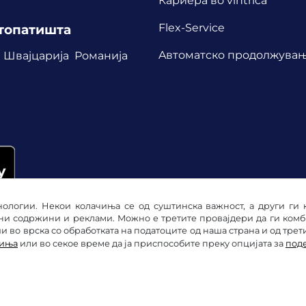
Кариера во vintrica
Flex-Service
втопатишта
Aвтоматско продолжува
Швајцарија
Романија
ологии. Некои колачиња се од суштинска важност, а други ги 
ни содржини и реклами. Можно е третите провајдери да ги ком
 во врска со обработката на податоците од наша страна и од трет
чиња
или во секое време да ја приспособите преку опцијата за
под
е
Изјава за заштита на личните податоци
Подесува