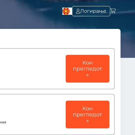
Логирање
Кон
прегледот
»
Кон
прегледот
»
они