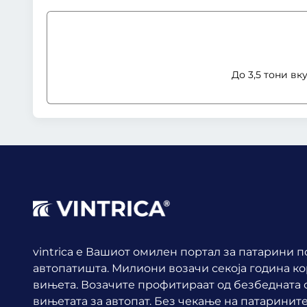
До 3,5 тони вк
vintrica е Вашиот омилен портал за патарини 
автопатишта. Милиони возачи секоја година к
вињета.
Возачите профитираат од безбедната о
вињетата за автопат. Без чекање на патарините