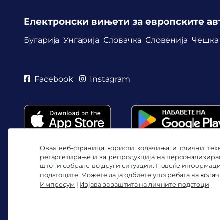
Електронски вињети за европските а
Бугарија
Унгарија
Словачка
Словенија
Чешка
Facebook
Instagram
Оваа веб-страница користи колачиња и слични техн
ретаргетирање и за репродукција на персонализира
што ги собрале во други ситуации. Повеќе информации
податоците
. Можете да ја одбиете употребата на
кола
Импресум
|
Изјава за заштита на личните податоци
Општи услови и правила / Право на откажувањ