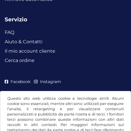
Servizio
FAQ
Aiuto & Contatti
Il mio account cliente
Cerca ordine
Facebook
Instagram
Questo sito web utilizza cookie e tecnologie simili. Alcuni
cookie sono essenziali, mentre altri sono utilizzati per eseguire
l’analisi, il retargeting e per visualizzare contenuti
personalizzati e pubblicità da parte nostra e di terzi. I fornitori
terzi possono combinare queste informazioni con altri dati
raccolti in altri contesti. Per maggiori informazioni sul
trattamento dei dati da parte nostra e di terzi fare riferimento