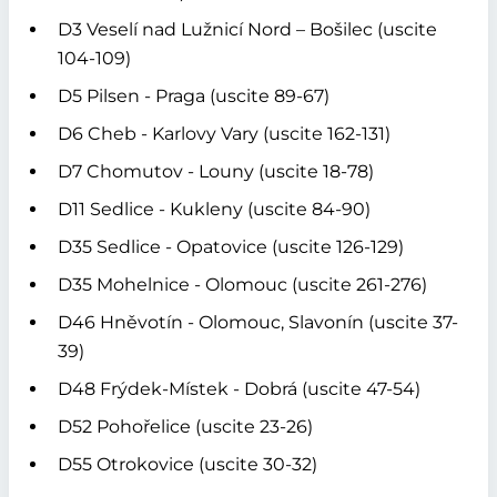
D3 Veselí nad Lužnicí Nord – Bošilec (uscite
104-109)
D5 Pilsen - Praga (uscite 89-67)
D6 Cheb - Karlovy Vary (uscite 162-131)
D7 Chomutov - Louny (uscite 18-78)
D11 Sedlice - Kukleny (uscite 84-90)
D35 Sedlice - Opatovice (uscite 126-129)
D35 Mohelnice - Olomouc (uscite 261-276)
D46 Hněvotín - Olomouc, Slavonín (uscite 37-
39)
D48 Frýdek-Místek - Dobrá (uscite 47-54)
D52 Pohořelice (uscite 23-26)
D55 Otrokovice (uscite 30-32)