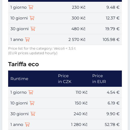
1 giorno
230 Kč
9.48 €
10 giorni
300 Kč
12.37 €
30 giorni
480 Kč
19.79 €
1 anno
2 570 Kč
105.98 €
Price list for the category: Veicoli < 3,5 t
(EUR prices updated hourly)
Tariffa eco
Price
Price
Runtime
in CZK
in EUR
1 giorno
110 Kč
4.54 €
10 giorni
150 Kč
6.19 €
30 giorni
240 Kč
9.90 €
1 anno
1 280 Kč
52.78 €