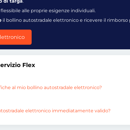
 di targa
.
lessibile alle proprie esigenze individuali.
e
il bollino autostradale elettronico e ricevere il rimborso
lettronico
ervizio Flex
che al mio bollino autostradale elettronico?
o autostradale elettronico immediatamente valido?