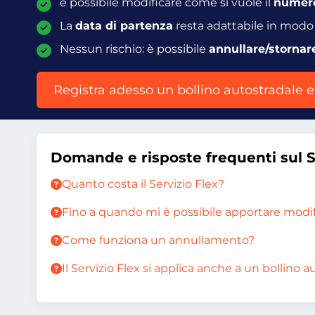
è possibile modificare come si vuole il
numero
La
data di partenza
resta adattabile in modo f
Nessun rischio: è possibile
annullare/stornar
Registra adesso un bollino autostradale e
Domande e risposte frequenti sul S
Quanto costa il Servizio Flex?
Fino a quando mi è possibile apportare modifi
Come funziona un annullamento?
Il Servizio Flex si applica anche a un bollin