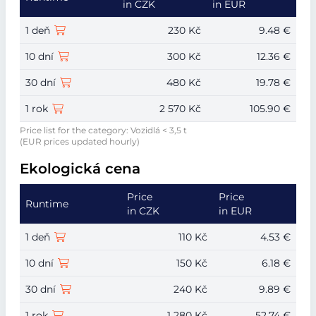
in CZK
in EUR
1 deň
230 Kč
9.48 €
10 dní
300 Kč
12.36 €
30 dní
480 Kč
19.78 €
1 rok
2 570 Kč
105.90 €
Price list for the category: Vozidlá < 3,5 t
(EUR prices updated hourly)
Ekologická cena
Price
Price
Runtime
in CZK
in EUR
1 deň
110 Kč
4.53 €
10 dní
150 Kč
6.18 €
30 dní
240 Kč
9.89 €
1 rok
1 280 Kč
52.74 €