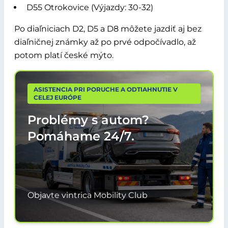
D55 Otrokovice (Výjazdy: 30-32)
Po diaľniciach D2, D5 a D8 môžete jazdiť aj bez
diaľničnej známky až po prvé odpočívadlo, až
potom platí české mýto.
ASISTENCIA PRI PORUCHE A ODTIAHNUTIE V
CELEJ EURÓPE
Problémy s autom?
Pomáhame
24/7.
Objavte vintrica Mobility Club