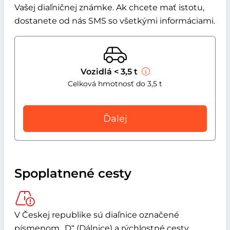
Vašej diaľničnej známke. Ak chcete mať istotu,
dostanete od nás SMS so všetkými informáciami.
Vozidlá < 3,5 t
Celková hmotnosť do 3,5 t
Ďalej
Spoplatnené cesty
V Českej republike sú diaľnice označené
písmenom „D“ (Dálnice) a rýchlostné cesty