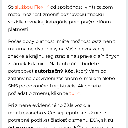
So
službou Flex
od spoločnosti vintrica.com
máte možnosť zmeniť poznávaciu značku
vozidla rovnakej kategórie pred prvým dňom
platnosti.
Počas doby platnosti máte možnosť
raz
zmeniť
maximálne dva znaky na Vašej poznávacej
značke a krajinu registrácie na správe diaľničných
známok Edalnice. Na tento účel budete
potrebovať
autorizačný kód
, ktorý Vám bol
zaslaný na potvrdení zaslanom e-mailom alebo
SMS po dokončení registrácie. Ak chcete
požiadať o zmenu, kliknite
tu
.
Pri zmene evidenčného čísla vozidla
registrovaného v Českej republike už nie je
potrebné podávať žiadosť o zmenu EČV, ak sú
údaje o pôvodnom a novom EČV k dispozícii v