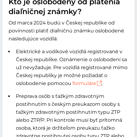
Kto je oslobodený od platenia
diaľničnej známky?
Od marca 2024 budú v Českej republike od
povinnosti platiť diaľničnú známku oslobodené
nasledujúce vozidlá:
Elektrické a vodíkové vozidlá registrované v
Českej republike. Oznámenie o oslobodení sa
už nevyžaduje. Pre vozidlá registrované mimo
Českej republiky je možné požiadať o
oslobodenie pomocou
formulára
.
Preprava osôb s ťažkým zdravotným
postihnutím s českým preukazom osoby s
ťažkým zdravotným postihnutím typu ZTP
alebo ZTP/P. Pri kontrole musí byť prítomná
osoba, ktorá je držiteľom preukazu ťažko
zdravotne postihnutej osoby typu ZTP alebo