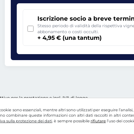
Iscrizione socio a breve termi
Stesso periodo di validità della rispettiva vig
abbonamento o costi occulti.
+ 4,95 € (una tantum)
ettivo per la prestazione e incl. IVA di legge
ookie sono essenziali, mentre altri sono utilizzati per eseguire l’analisi
ssono combinare queste informazioni con altri dati raccolti in altri con
va sulla protezione dei dati
. è sempre possibile
rifiutare
l’uso dei cooki