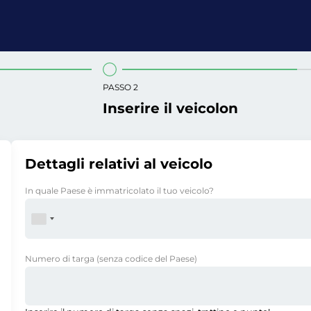
PASSO 2
Inserire il veicolon
Dettagli relativi al veicolo
In quale Paese è immatricolato il tuo veicolo?
Numero di targa
(senza codice del Paese)