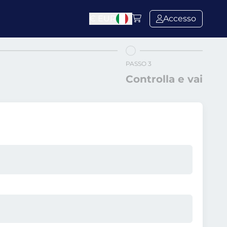
€
EUR
Accesso
PASSO 3
Controlla e vai