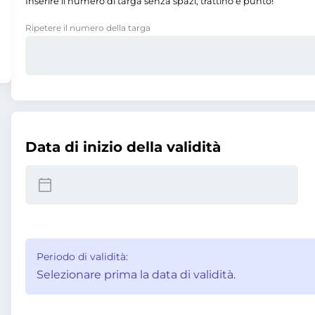
Inserire il numero di targa senza spazi, trattino e punto!
Ripetere il numero della targa
Data di inizio della validità
Periodo di validità:
Selezionare prima la data di validità.