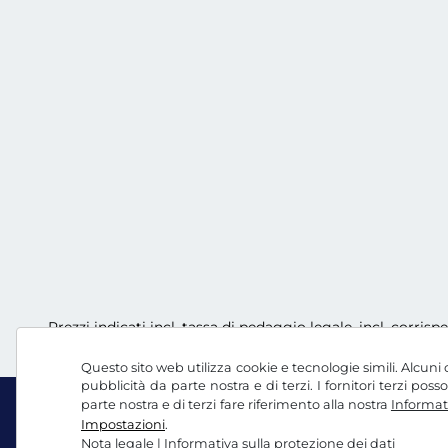
Prezzi indicati incl. tassa di pedaggio legale, incl. corrisp
Questo sito web utilizza cookie e tecnologie simili. Alcuni c
pubblicità da parte nostra e di terzi. I fornitori terzi po
parte nostra e di terzi fare riferimento alla nostra
Informati
Impostazioni
.
Nota legale
|
Informativa sulla protezione dei dati