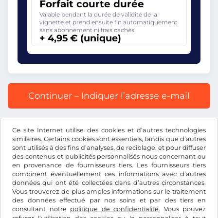
Forfait courte durée
Valable pendant la durée de validité de la
vignette et prend ensuite fin automatiquement
sans abonnement ni frais cachés.
+ 4,95 € (unique)
Continuer – Indiquer l’adresse e-mail
Prix affiché comprenant la redevance autoroutière, y
Ce site Internet utilise des cookies et d’autres technologies
compris les frais d’enregistrement et la TVA.
similaires. Certains cookies sont essentiels, tandis que d’autres
sont utilisés à des fins d’analyses, de reciblage, et pour diffuser
des contenus et publicités personnalisés nous concernant ou
en provenance de fournisseurs tiers. Les fournisseurs tiers
combinent éventuellement ces informations avec d’autres
données qui ont été collectées dans d’autres circonstances.
€
EUR
Vous trouverez de plus amples informations sur le traitement
des données effectué par nos soins et par des tiers en
consultant notre
politique de confidentialité
. Vous pouvez
Facebook
Instagram