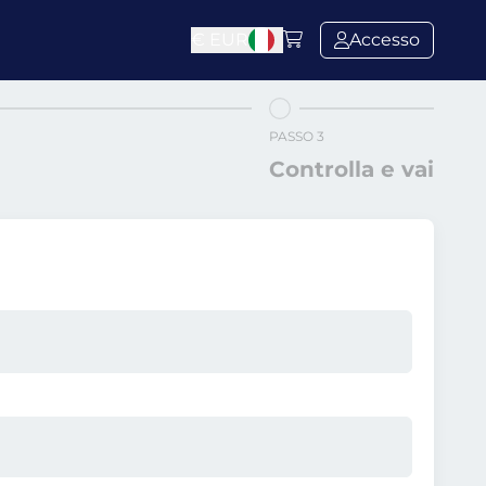
€
EUR
Accesso
PASSO 3
Controlla e vai