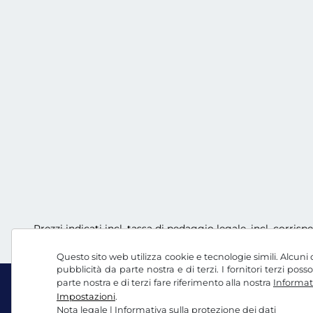
Prezzi indicati incl. tassa di pedaggio legale, incl. corrisp
Questo sito web utilizza cookie e tecnologie simili. Alcuni c
pubblicità da parte nostra e di terzi. I fornitori terzi po
parte nostra e di terzi fare riferimento alla nostra
Informati
Impostazioni
.
Nota legale
|
Informativa sulla protezione dei dati