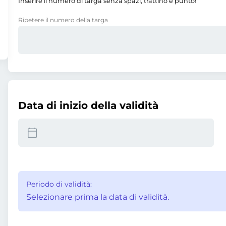
Inserire il numero di targa senza spazi, trattino e punto!
Ripetere il numero della targa
Data di inizio della validità
Periodo di validità:
Selezionare prima la data di validità.