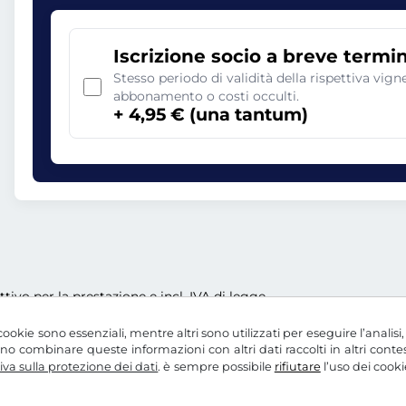
Iscrizione socio a breve termi
Stesso periodo di validità della rispettiva vig
abbonamento o costi occulti.
+ 4,95 € (una tantum)
ettivo per la prestazione e incl. IVA di legge
ookie sono essenziali, mentre altri sono utilizzati per eseguire l’analisi
ssono combinare queste informazioni con altri dati raccolti in altri con
va sulla protezione dei dati
. è sempre possibile
rifiutare
l’uso dei cooki