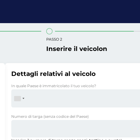
PASSO 2
Inserire il veicolon
Dettagli relativi al veicolo
In quale Paese è immatricolato il tuo veicolo?
Numero di targa
(senza codice del Paese)