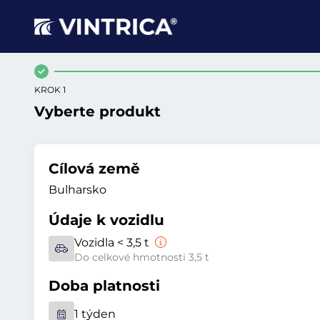
KROK 1
Vyberte produkt
Cílová země
Bulharsko
Údaje k vozidlu
Vozidla < 3,5 t
Do celkové hmotnosti 3,5 t
Doba platnosti
1 týden