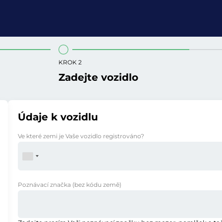
KROK 2
Zadejte vozidlo
Údaje k vozidlu
Ve které zemi je Vaše vozidlo registrováno?
Poznávací značka
(bez kódu země)