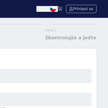
Kč
CZK
Přihlásit se
KROK 3
Zkontrolujte a jeďte