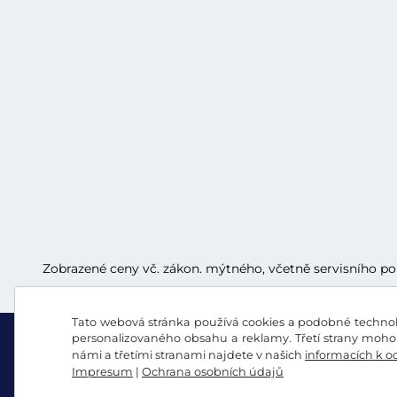
Zobrazené ceny vč. zákon. mýtného, včetně servisního p
Tato webová stránka používá cookies a podobné technolo
personalizovaného obsahu a reklamy. Třetí strany mohou
námi a třetími stranami najdete v našich
informacích k o
Impresum
|
Ochrana osobních údajů
Facebook
Instagram