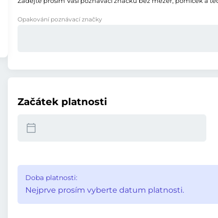
Zadejte prosím Vaši poznávací značku bez mezer, pomlček a te
Opakování poznávací značky
Začátek platnosti
Doba platnosti:
Nejprve prosím vyberte datum platnosti.