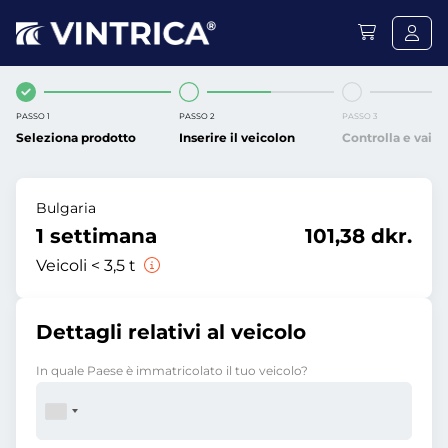
PASSO 1
PASSO 2
PASSO 3
Seleziona prodotto
Inserire il veicolon
Controlla e vai
Bulgaria
1 settimana
101,38 dkr.
Veicoli < 3,5 t
Dettagli relativi al veicolo
In quale Paese è immatricolato il tuo veicolo?