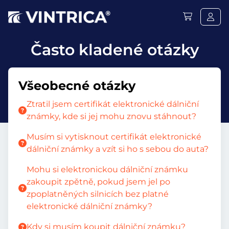
Často kladené otázky
Všeobecné otázky
Ztratil jsem certifikát elektronické dálniční
známky, kde si jej mohu znovu stáhnout?
Musím si vytisknout certifikát elektronické
dálniční známky a vzít si ho s sebou do auta?
Mohu si elektronickou dálniční známku
zakoupit zpětně, pokud jsem jel po
zpoplatněných silnicích bez platné
elektronické dálniční známky?
Kdy si musím koupit dálniční známku?