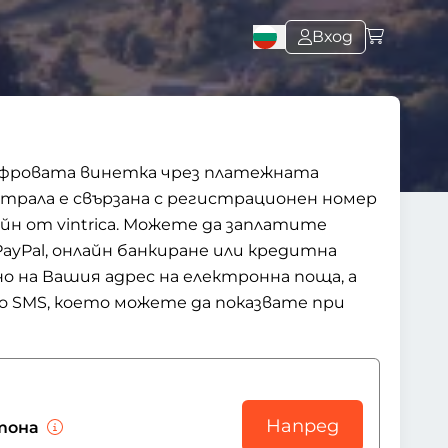
Вход
цифровата винетка чрез платежната
трала е свързана с регистрационен номер
айн от vintrica. Можете да заплатите
ayPal, онлайн банкиране или кредитна
 на Вашия адрес на електронна поща, а
о SMS, което можете да показвате при
Напред
 тона