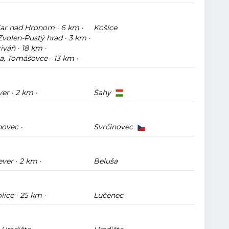
Žiar nad Hronom · 6 km ·
Košice
volen-Pustý hrad · 3 km ·
váň · 18 km ·
, Tomášovce · 13 km ·
er · 2 km ·
Šahy
novec ·
Svrčinovec
ver · 2 km ·
Beluša
lice · 25 km ·
Lučenec