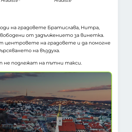
 Hradište ·
Hradište
ходи на градовете Братислава, Нитра,
свободени от задължението за винетка.
 от центровете на градовете и да помогне
ърсяването на въздуха.
 не подлежат на пътни такси.