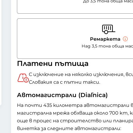
До 3,5 тона обща мас
Ремаркета
Над 3,5 тона обща ма
Платени пътища
С изключение на няколко изключения, в
Словакия са с пътни такси.
Автомагистрали (Diaľnica)
На почти 435 километра автомагистрали в
магистрална мрежа обхваща около 700 km, 
още в процес на строителство или планиран
винетка за следните автомагистрали: