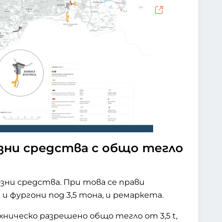
озни средства с общо тегло
озни средства. При това се прави
и фургони под 3,5 тона, и ремаркета.
ническо разрешено общо тегло от 3,5 t,