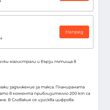
а
Напред
са
сички магистрали и бързи пътища в
ажи задължение за такса. Планираната
като в момента приблизително 200 km са
е. В Словакия се изисква цифрова