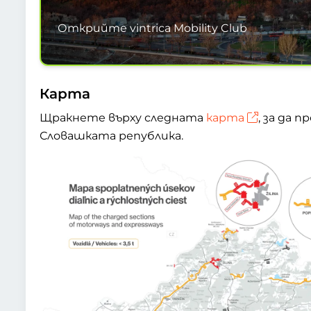
Открийте vintrica Mobility Club
Карта
Щракнете върху следната
карта
, за да
Словашката република.