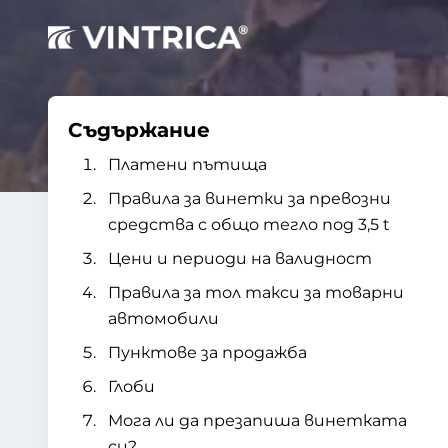
Съдържание
Платени пътища
Правила за винетки за превозни
средства с общо тегло под 3,5 t
Цени и периоди на валидност
Правила за тол такси за товарни
автомобили
Пунктове за продажба
Глоби
Мога ли да презапиша винетката
си?