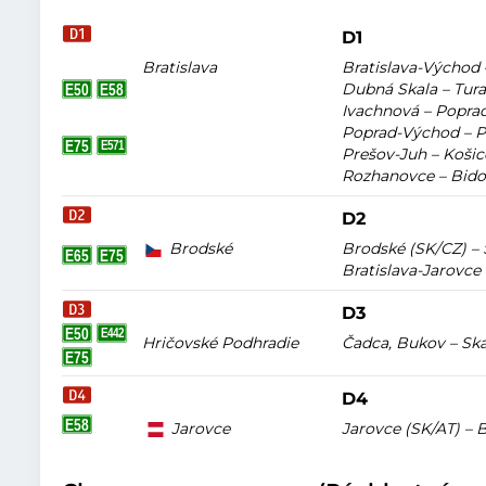
D1
Bratislava
Bratislava-Východ –
Dubná Skala – Turan
Ivachnová – Poprad
Poprad-Východ – Pr
Prešov-Juh – Košic
Rozhanovce – Bidov
D2
Brodské
Brodské (SK/CZ) – 
Bratislava-Jarovce
D3
Hričovské Podhradie
Čadca, Bukov – Skal
D4
Jarovce
Jarovce (SK/AT) – B