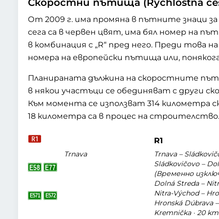
Скоростни пътища (Rýchlostná ces
От 2009 г. има промяна в пътните знаци з
сега са в червен цвят, има бял номер на п
в комбинация с „R“ пред него. Преди това н
номера на европейски пътища или, понякога
Планираната дължина на скоростните пътищ
в някои участъци се обединяват с други 
Към момента се използват 314 километра с
18 километра са в процес на строителство
R1
Trnava
Trnava – Sládkovičo
Sládkovičovo – Dol
(Временно изклю
Dolná Streda – Nitr
Nitra-Východ – Hro
Hronská Dúbrava –
Kremnička · 20 km 