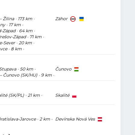
 Žilina · 173 km ·
Záhor
y · 17 km ·
-Západ · 64 km ·
ešov-Západ · 71 km ·
e-Sever · 20 km ·
ce · 8 km ·
Stupava · 50 km ·
Čunovo
 – Čunovo (SK/HU) · 9 km ·
ité (SK/PL) · 21 km ·
Skalité
ratislava-Jarovce · 2 km ·
Devínska Nová Ves