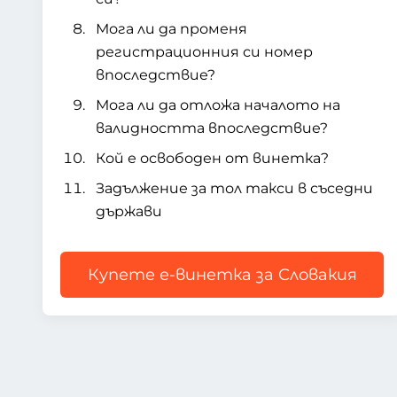
Мога ли да променя
регистрационния си номер
впоследствие?
Мога ли да отложа началото на
валидността впоследствие?
Кой е освободен от винетка?
Задължение за тол такси в съседни
държави
Купете е-винетка за Словакия