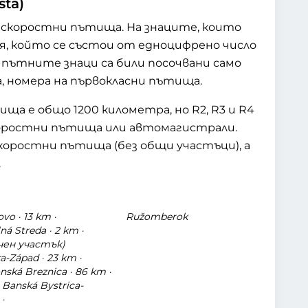
ta)
а скоростни пътища. На знаците, които
ътя, който се състои от едноцифрено число
а пътните знаци са били посочвани само
, номера на първокласни пътища.
а е общо 1200 километра, но R2, R3 и R4
скоростни пътища или автомагистрали.
коростни пътища (без общи участъци), а
.
vo · 13 km ·
Ružomberok
ná Streda · 2 km ·
чен участък)
a-Západ · 23 km ·
nská Breznica · 86 km ·
 Banská Bystrica-
·