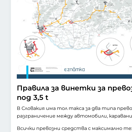
Правила за винетки за прев
под 3,5 t
В Словакия има тол такса за два типа прев
разграничение между автомобили, каравани 
Всички превозни средства с максимално тех