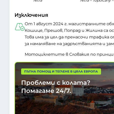
Nitra
Nitra – Topoľčany –
Изключения
От 1 август 2024 г. магистралните об
Кошице, Прешов, Попрад и Жилина са о
Това има за цел да пренасочи трафика
за намаляване на задръстванията и зам
Мотоциклетите в Словакия по принцип
ПЪТНА ПОМОЩ И ТЕГЛЕНЕ В ЦЯЛА ЕВРОПА
Проблеми с колата?
Помагаме
24/7.