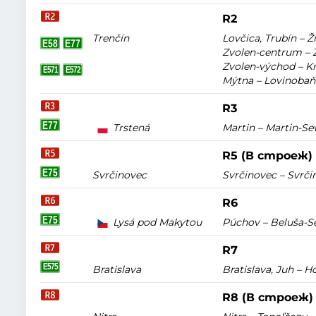
R2
Trenčín
Lovčica, Trubín – 
Zvolen-centrum – Z
Zvolen-východ – Kri
Mýtna – Lovinobaňa
R3
Trstená
Martin – Martin-Sev
R5 (В строеж)
Svrčinovec
Svrčinovec – Svrči
R6
Lysá pod Makytou
Púchov – Beluša-Se
R7
Bratislava
Bratislava, Juh – Ho
R8 (В строеж)