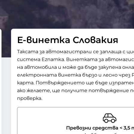
Е-винетка Словакия
Таксата за автомагистрали се заплаща с 
система Eznamka. Винетката за автомагис
на автомобила и може да бъде закупена онл
електронната винетка бързо и лесно чрез P
карта. Потвърждението ще бъде изпратено
ако желаете, ще получите потвърждение п
проверка.
Превозни средства < 3,5