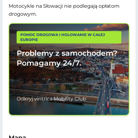
Motocykle na Słowacji nie podlegają opłatom
drogowym.
POMOC DROGOWA I HOLOWANIE W CAŁEJ
EUROPIE
Problemy z samochodem?
Pomagamy
24/7.
Odkryj vintrica Mobility Club
Mapa