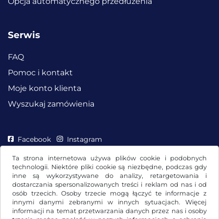
Opcja automatycznego przedłużenia
Serwis
FAQ
Pomoc i kontakt
Moje konto klienta
Wyszukaj zamówienia
Facebook
Instagram
Ta strona internetowa używa plików cookie i podobnych
technologii. Niektóre pliki cookie są niezbędne, podczas gdy
inne są wykorzystywane do analizy, retargetowania i
dostarczania spersonalizowanych treści i reklam od nas i od
osób trzecich. Osoby trzecie mogą łączyć te informacje z
innymi danymi zebranymi w innych sytuacjach. Więcej
informacji na temat przetwarzania danych przez nas i osoby