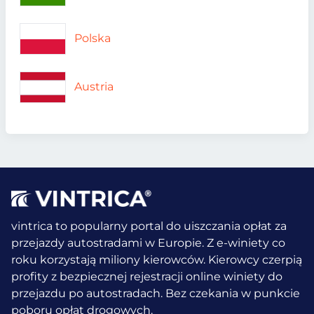
Polska
Austria
vintrica to popularny portal do uiszczania opłat za
przejazdy autostradami w Europie. Z e-winiety co
roku korzystają miliony kierowców.
Kierowcy czerpią
profity z bezpiecznej rejestracji online winiety do
przejazdu po autostradach. Bez czekania w punkcie
poboru opłat drogowych.