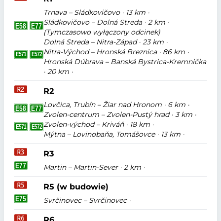
Trnava – Sládkovičovo · 13 km ·
Sládkovičovo – Dolná Streda · 2 km ·
(Tymczasowo wyłączony odcinek)
Dolná Streda – Nitra-Západ · 23 km ·
Nitra-Východ – Hronská Breznica · 86 km ·
Hronská Dúbrava – Banská Bystrica-Kremnička
· 20 km ·
R2
Lovčica, Trubín – Žiar nad Hronom · 6 km ·
Zvolen-centrum – Zvolen-Pustý hrad · 3 km ·
Zvolen-východ – Kriváň · 18 km ·
Mýtna – Lovinobaňa, Tomášovce · 13 km ·
R3
Martin – Martin-Sever · 2 km ·
R5 (w budowie)
Svrčinovec – Svrčinovec ·
R6