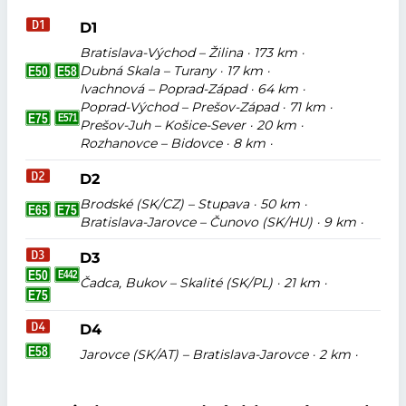
D1
Bratislava-Východ – Žilina · 173 km ·
Dubná Skala – Turany · 17 km ·
Ivachnová – Poprad-Západ · 64 km ·
Poprad-Východ – Prešov-Západ · 71 km ·
Prešov-Juh – Košice-Sever · 20 km ·
Rozhanovce – Bidovce · 8 km ·
D2
Brodské (SK/CZ) – Stupava · 50 km ·
Bratislava-Jarovce – Čunovo (SK/HU) · 9 km ·
D3
Čadca, Bukov – Skalité (SK/PL) · 21 km ·
D4
Jarovce (SK/AT) – Bratislava-Jarovce · 2 km ·