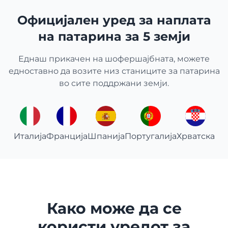
Официјален уред за наплата
на патарина за 5 земји
Еднаш прикачен на шофершајбната, можете
едноставно да возите низ станиците за патарина
во сите поддржани земји.
Италија
Франција
Шпанија
Португалија
Хрватска
Како може да се
користи уредот за