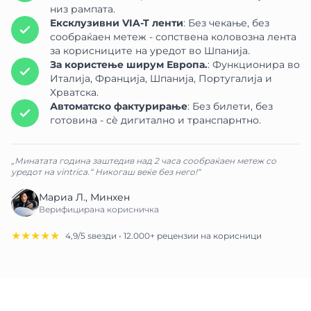
низ рампата.
Ексклузивни VIA-T ленти
: Без чекање, без
сообраќаен метеж - сопствена коловозна лента
за корисниците на уредот во Шпанија.
За користење ширум Европа.
: Функционира во
Италија, Франција, Шпанија, Португалија и
Хрватска.
Автоматско фактурирање
: Без билети, без
готовина - сѐ дигитално и транспарнтно.
„Минатата година заштедив над 2 часа сообраќаен метеж со
уредот на vintrica.“ Никогаш веќе без него!“
Мариа Л., Минхен
Верифицирана корисничка
★★★★★
4,9/5 ѕвезди • 12.000+ рецензии на корисници