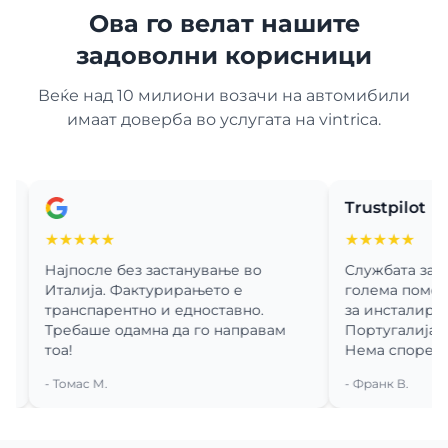
Ова го велат нашите
задоволни корисници
Веќе над 10 милиони возачи на автомибили
имаат доверба во услугата на vintrica.
Trustpilot
★★★★★
★★★★★
Најпосле без застанување во
Службата за корис
Италија. Фактурирањето е
голема помош при
транспарентно и едноставно.
за инсталирањето.
Требаше одамна да го направам
Португалија потоа 
тоа!
Нема споредба со 
- Томас М.
- Франк В.