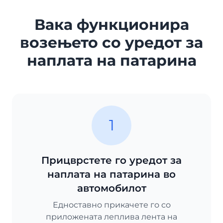
Вака функционира
возењето со уредот за
наплата на патарина
1
Прицврстете го уредот за
наплата на патарина во
автомобилот
Едноставно прикачете го со
приложената леплива лента на