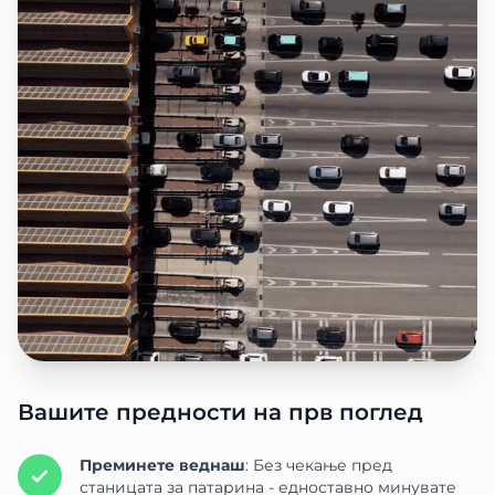
Вашите предности на прв поглед
Преминете веднаш
: Без чекање пред
станицата за патарина - едноставно минувате