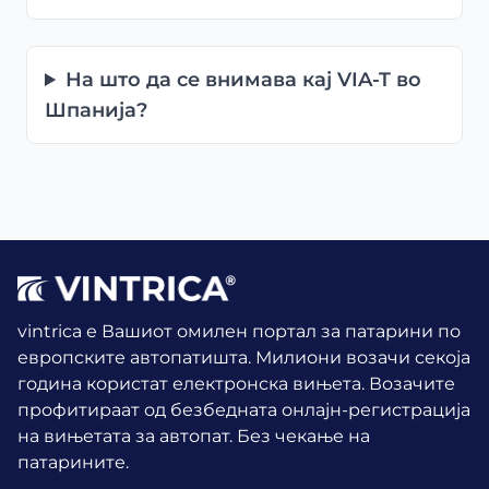
На што да се внимава кај VIA-T во
Шпанија?
vintrica е Вашиот омилен портал за патарини по
европските автопатишта. Милиони возачи секоја
година користат електронска вињета.
Возачите
профитираат од безбедната онлајн-регистрација
на вињетата за автопат. Без чекање на
патарините.