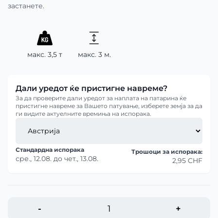
застанете.
макс. 3,5 т
макс. 3 м.
Дали уредот ќе пристигне навреме?
За да проверите дали уредот за наплата на патарина ќе
пристигне навреме за Вашето патување, изберете земја за да
ги видите актуелните времиња на испорака.
Стандардна испорака
Трошоци за испорака:
сре., 12.08.
до
чет., 13.08.
2,95 CHF
-
+