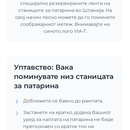
специјално резервираните ленти на
станиците за патарина во Шпанија. На
овој начин лесно можете да го поминете
сообраќајниот метеж. Внимавајте на
синото лого VIA-T.
Уптавство: Вака
поминувате низ станицата
за патарина
Доближете се бавно до рампата.
Застанете на кратко, додека Вашиот
уред за наплата на патарина не биде
препознаен со краток тон на