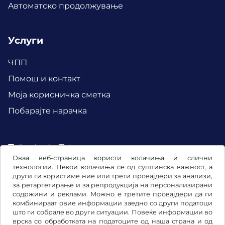
Aвтоматско продолжување
Услуги
ЧПП
Помош и контакт
Mоја корисничка сметка
Побарајте нарачка
Facebook
Instagram
Оваа веб-страница користи колачиња и слични
технологии. Некои колачиња се од суштинска важност, а
други ги користиме ние или трети провајдери за анализи,
за ретаргетирање и за репродукција на персонализирани
содржини и реклами. Можно е третите провајдери да ги
комбинираат овие информации заедно со други податоци
што ги собрале во други ситуации. Повеќе информации во
врска со обработката на податоците од наша страна и од