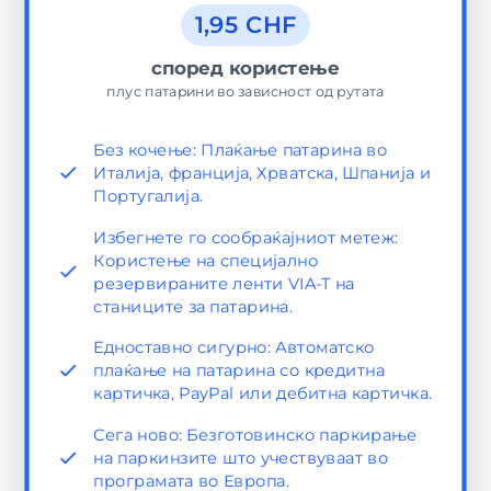
1,95 CHF
според користење
плус патарини во зависност од рутата
Без кочење: Плаќање патарина во
Италија, франција, Хрватска, Шпанија и
Португалија.
Избегнете го сообраќајниот метеж:
Користење на специјално
резервираните ленти VIA-T на
станиците за патарина.
Едноставно сигурно: Автоматско
плаќање на патарина со кредитна
картичка, PayPal или дебитна картичка.
Сега ново: Безготовинско паркирање
на паркинзите што учествуваат во
програмата во Европа.