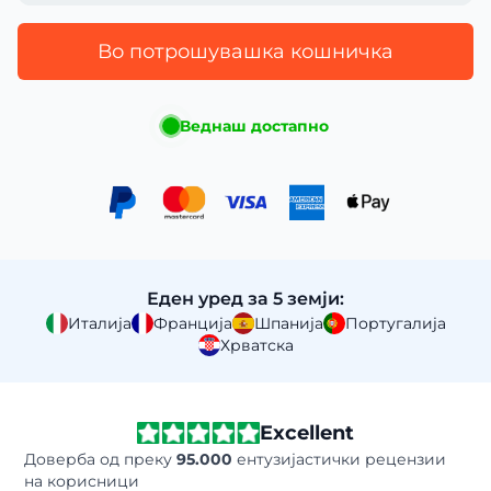
Во потрошувашка кошничка
Веднаш достапно
Еден уред за 5 земји:
Италија
Франција
Шпанија
Португалија
Хрватска
Excellent
Доверба од преку
95.000
ентузијастички рецензии
на корисници