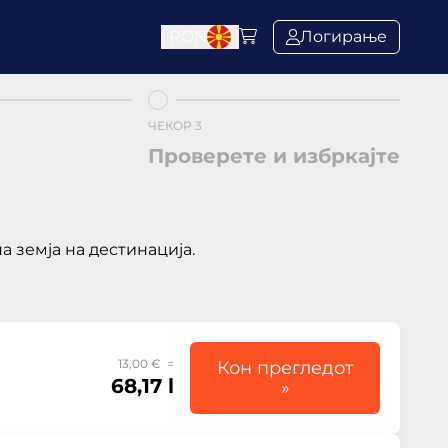
l
RON
Логирање
ЧЕКОР 3
Проверете и избркајте
 земја на дестинација.
13,00 € =
Кон прегледот
68,17 l
»