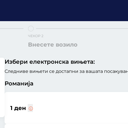
ЧЕКОР 2
Внесете возило
Избери електронска вињета:
Следниве вињети се достапни за вашата посакувана
Романија
1 ден