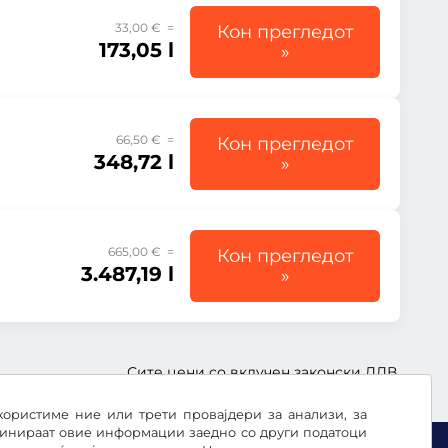
33,00 € =
Кон прегледот
173,05 l
»
66,50 € =
Кон прегледот
348,72 l
»
665,00 € =
Кон прегледот
3.487,19 l
»
Сите цени со вклучен законски ДДВ.
користиме ние или трети провајдери за анализи, за
бинираат овие информации заедно со други податоци