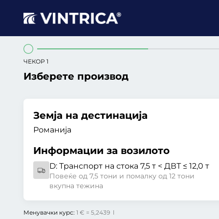
ЧЕКОР 1
Изберете производ
Земја на дестинација
Романија
Информации за возилото
D:
Транспорт на стока 7,5 т < ДВТ ≤ 12,0 т
Повеќе од 7,5 тони и помалку од 12 тони
вкупна тежина
Менувачки курс:
1 € = 5,2439 l