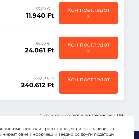
33,00 € =
Кон прегледот
11.940 Ft
»
66,50 € =
Кон прегледот
24.061 Ft
»
665,00 € =
Кон прегледот
240.612 Ft
»
Сите цени со вклучен законски ДДВ.
користиме ние или трети провајдери за анализи, за
бинираат овие информации заедно со други податоци