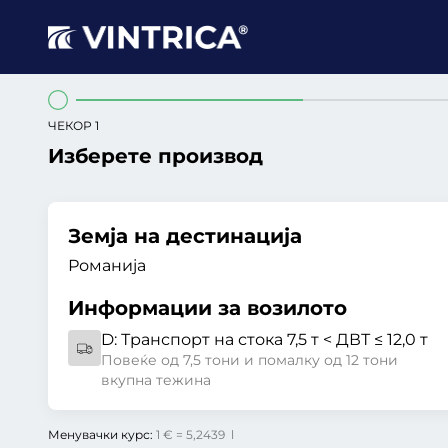
ЧЕКОР 1
Изберете производ
Земја на дестинација
Романија
Информации за возилото
D:
Транспорт на стока 7,5 т < ДВТ ≤ 12,0 т
Повеќе од 7,5 тони и помалку од 12 тони
вкупна тежина
Менувачки курс:
1 € = 5,2439 l