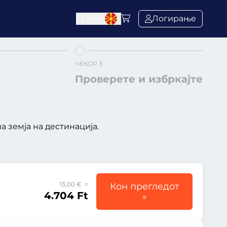
Ft
HUF
Логирање
ЧЕКОР 3
Проверете и избркајте
 земја на дестинација.
13,00 € =
Кон прегледот
4.704 Ft
»