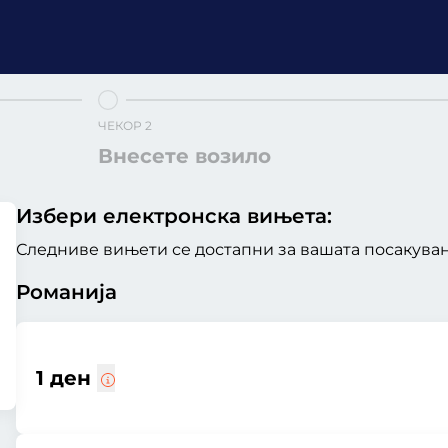
ЧЕКОР 2
Внесете возило
Избери електронска вињета:
Следниве вињети се достапни за вашата посакувана
Романија
1 ден