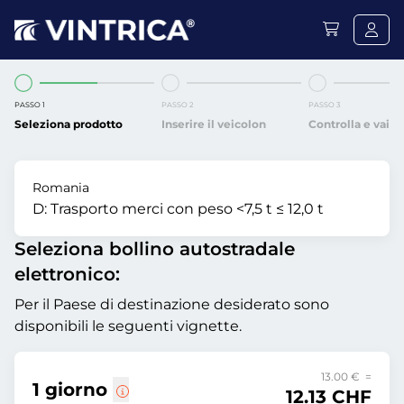
PASSO 1
PASSO 2
PASSO 3
Seleziona prodotto
Inserire il veicolon
Controlla e vai
Romania
D:
Trasporto merci con peso <7,5 t ≤ 12,0 t
Seleziona bollino autostradale
elettronico:
Per il Paese di destinazione desiderato sono
disponibili le seguenti vignette.
13.00 € =
1 giorno
12.13 CHF