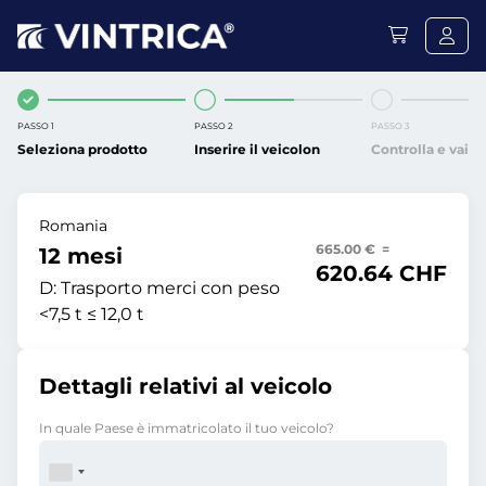
PASSO 1
PASSO 2
PASSO 3
Seleziona prodotto
Inserire il veicolon
Controlla e vai
Romania
665.00 € =
12 mesi
620.64 CHF
D:
Trasporto merci con peso
<7,5 t ≤ 12,0 t
Dettagli relativi al veicolo
In quale Paese è immatricolato il tuo veicolo?