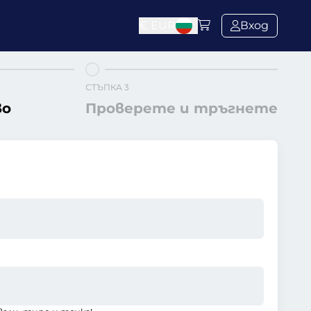
€
EUR
Вход
СТЪПКА 3
во
Проверете и тръгнете