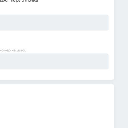
али, тире и точка!
номер на шаси