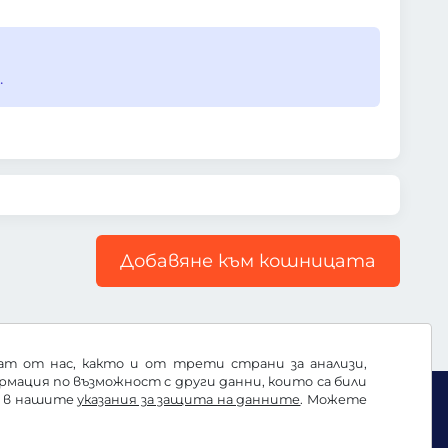
.
Добавяне към кошницата
ват от нас, както и от трети страни за анализи,
ация по възможност с други данни, които са били
е в нашите
указания за защита на данните
. Можете