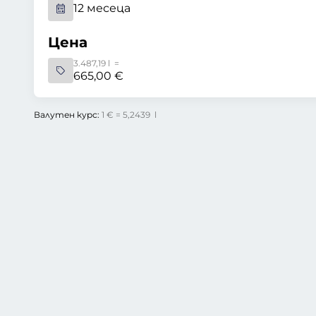
12 месеца
Цена
3.487,19 l =
665,00 €
Валутен курс:
1 € = 5,2439 l