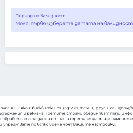
Период на валидност:
Моля, първо изберете датата на валидност
ологии. Някои бисквитки са задължителни, други се използ
ъдържания и реклама. Третите страни обединяват тази информ
за обработката на данни от нас и трети страни ще намерит
ги управлявате по всяко време чрез Вашите
настройки
.