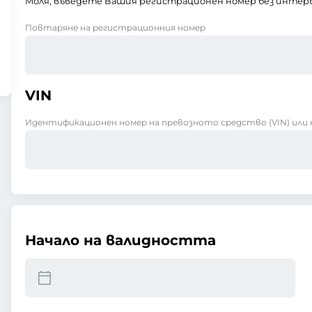
Моля, въведете Вашия регистрационен номер без интерв
Повтаряне на регистрационния номер
VIN
Идентификационен номер на превозното средство (VIN) или 
Начало на валидността