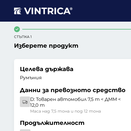
СТЪПКА 1
Изберете продукт
Целева държава
Румъния
Данни за превозното средство
D:
Товарен автомобил 7,5 т < ДММ <
12,0 т
Маса над 7,5 тона и под 12 тона
Продължителност