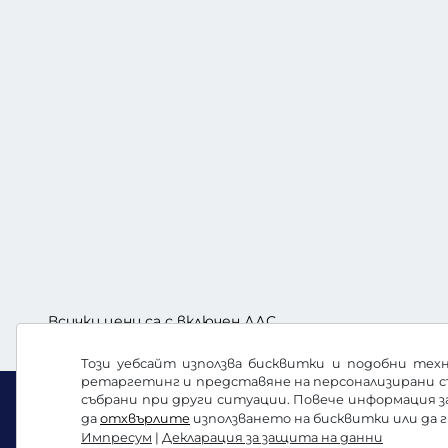
Всички цени са с включен ДДС
Този уебсайт използва бисквитки и подобни техн
ретаргетинг и представяне на персонализирани с
събрани при други ситуации. Повече информация 
да
отхвърлите
използването на бисквитки или да 
Импресум
|
Декларация за защита на данни