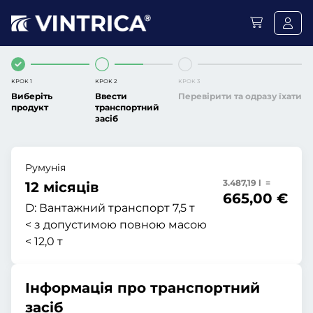
КРОК 1
КРОК 2
КРОК 3
Виберіть
Ввести
Перевірити та одразу їхати
продукт
транспортний
засіб
Румунія
3.487,19 l =
12 місяців
665,00 €
D:
Вантажний транспорт 7,5 т
< з допустимою повною масою
< 12,0 т
Інформація про транспортний
засіб