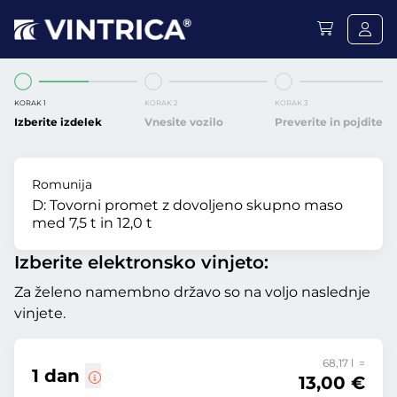
KORAK 1
KORAK 2
KORAK 3
Izberite izdelek
Vnesite vozilo
Preverite in pojdite
Romunija
D:
Tovorni promet z dovoljeno skupno maso
med 7,5 t in 12,0 t
Izberite elektronsko vinjeto:
Za želeno namembno državo so na voljo naslednje
vinjete.
68,17 l =
1 dan
13,00 €