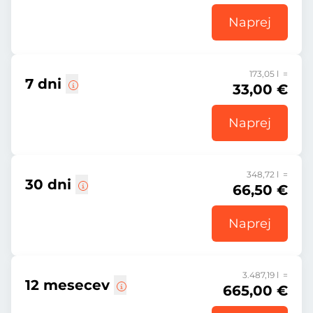
Naprej
173,05 l =
7 dni
33,00 €
Naprej
348,72 l =
30 dni
66,50 €
Naprej
3.487,19 l =
12 mesecev
665,00 €