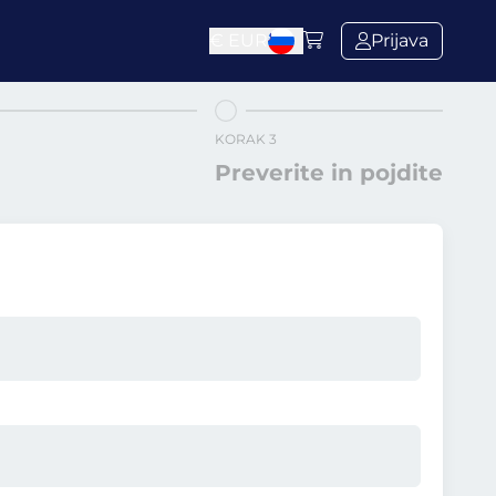
€
EUR
Prijava
KORAK 3
Preverite in pojdite