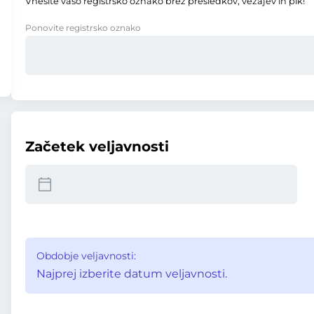
Vnesite vašo registrsko oznako brez presledkov, vezajev in pik!
Ponovite registrsko oznako
Začetek veljavnosti
Obdobje veljavnosti:
Najprej izberite datum veljavnosti.