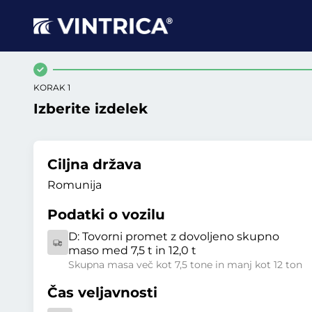
KORAK 1
Izberite izdelek
Ciljna država
Romunija
Podatki o vozilu
D:
Tovorni promet z dovoljeno skupno
maso med 7,5 t in 12,0 t
Skupna masa več kot 7,5 tone in manj kot 12 ton
Čas veljavnosti