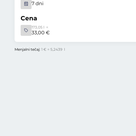
7 dni
Cena
173,05 l =
33,00 €
Menjalni tečaj:
1 € = 5,2439 l